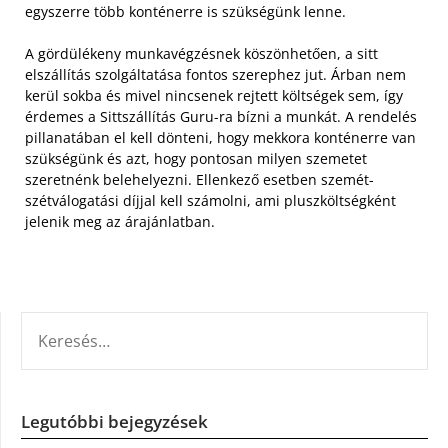
egyszerre több konténerre is szükségünk lenne.
A gördülékeny munkavégzésnek köszönhetően, a sitt
elszállítás szolgáltatása fontos szerephez jut. Árban nem
kerül sokba és mivel nincsenek rejtett költségek sem, így
érdemes a Sittszállítás Guru-ra bízni a munkát. A rendelés
pillanatában el kell dönteni, hogy mekkora konténerre van
szükségünk és azt, hogy pontosan milyen szemetet
szeretnénk belehelyezni. Ellenkező esetben szemét-
szétválogatási díjjal kell számolni, ami pluszköltségként
jelenik meg az árajánlatban.
KERESÉS:
Legutóbbi bejegyzések