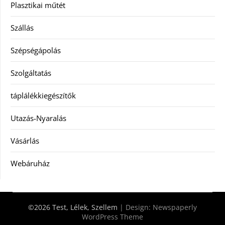
Plasztikai műtét
Szállás
Szépségápolás
Szolgáltatás
táplálékkiegészítők
Utazás-Nyaralás
Vásárlás
Webáruház
©2026 Test, Lélek, Szellem
| Design:
Newspaperly
WordPress Theme