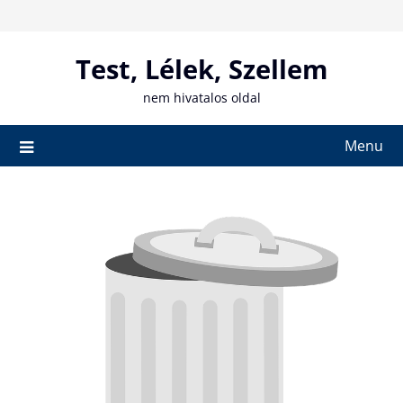
Skip
to
content
Test, Lélek, Szellem
nem hivatalos oldal
Menu