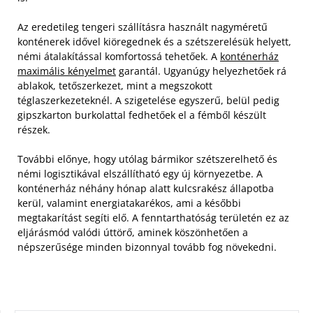
Az eredetileg tengeri szállításra használt nagyméretű
konténerek idővel kiöregednek és a szétszerelésük helyett,
némi átalakítással komfortossá tehetőek. A
konténerház
maximális kényelmet
garantál. Ugyanúgy helyezhetőek rá
ablakok, tetőszerkezet, mint a megszokott
téglaszerkezeteknél. A szigetelése egyszerű, belül pedig
gipszkarton burkolattal fedhetőek el a fémből készült
részek.
További előnye, hogy utólag bármikor szétszerelhető és
némi logisztikával elszállítható egy új környezetbe. A
konténerház néhány hónap alatt kulcsrakész állapotba
kerül, valamint energiatakarékos, ami a későbbi
megtakarítást segíti elő. A fenntarthatóság területén ez az
eljárásmód valódi úttörő, aminek köszönhetően a
népszerűsége minden bizonnyal tovább fog növekedni.