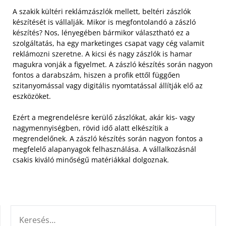
A szakik kültéri reklámzászlók mellett, beltéri zászlók
készítését is vállalják. Mikor is megfontolandó a zászló
készítés? Nos, lényegében bármikor választható ez a
szolgáltatás, ha egy marketinges csapat vagy cég valamit
reklámozni szeretne. A kicsi és nagy zászlók is hamar
magukra vonják a figyelmet. A zászló készítés során nagyon
fontos a darabszám, hiszen a profik ettől függően
szitanyomással vagy digitális nyomtatással állítják elő az
eszközöket.
Ezért a megrendelésre kerülő zászlókat, akár kis- vagy
nagymennyiségben, rövid idő alatt elkészítik a
megrendelőnek. A zászló készítés során nagyon fontos a
megfelelő alapanyagok felhasználása. A vállalkozásnál
csakis kiváló minőségű matériákkal dolgoznak.
KERESÉS: