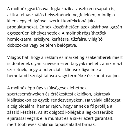
A molinók gyártásával foglalkozik a zaszlo.eu csapata is,
akik a felhasználás helyszínének megfelelően, mindig a
kliens egyedi igényei szerint konfekcionálják a
produktumokat. Ennek köszönhetően azok akárhova igazán
egyszerűen kihelyezhetőek. A molinók rögzíthetőek
homlokzatra, erkélyre, kerítésre, tűzfalra, világító
dobozokba vagy beltéren belógatva.
Világos hát, hogy a reklám és marketing szakemberek miért
is döntenek olyan szívesen ezen tárgyak mellett, amikor azt
szeretnék, hogy a potenciális kliensek figyelme a
bemutatott szolgáltatásra vagy termékre összpontosuljon.
A molinók épp úgy szükségesek lehetnek
sporteseményeken és értékesítési akciókon, akárcsak
kiállításokon és egyéb rendezvényeken. Ha valaki ellátogat
a cég oldalára, hamar rájön, hogy ennek a
fő profilja a
zászló készítés
. Az itt dolgozó kollégák a legkorszerűbb
eljárással végzik el a munkát és a siker azért garantált,
mert több éves szakmai tapasztalattal bírnak.