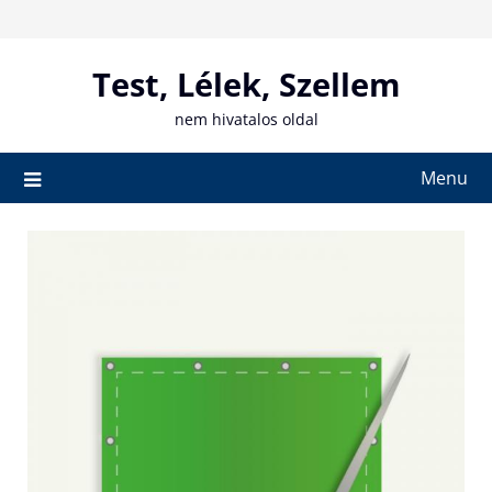
Skip
to
content
Test, Lélek, Szellem
nem hivatalos oldal
Menu