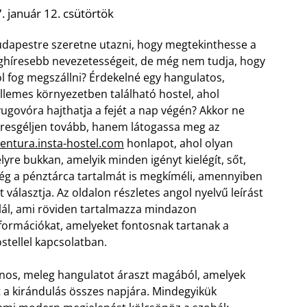
 január 12. csütörtök
dapestre szeretne utazni, hogy megtekinthesse a
ghíresebb nevezetességeit, de még nem tudja, hogy
l fog megszállni? Érdekelné egy hangulatos,
llemes környezetben található hostel, ahol
ugovóra hajthatja a fejét a nap végén? Akkor ne
resgéljen tovább, hanem látogassa meg az
entura.insta-hostel.com
honlapot, ahol olyan
lyre bukkan, amelyik minden igényt kielégít, sőt,
g a pénztárca tartalmát is megkíméli, amennyiben
t választja. Az oldalon részletes angol nyelvű leírást
lál, ami röviden tartalmazza mindazon
formációkat, amelyeket fontosnak tartanak a
stellel kapcsolatban.
onos, meleg hangulatot áraszt magából, amelyek
ót a kirándulás összes napjára. Mindegyikük