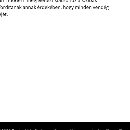
, ami modern megjelenést kölcsönöz a szobák
t fordítanak annak érdekében, hogy minden vendég
jét.