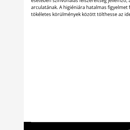
esetében színvonalas felszereltség jellemző
arculatának. A higiéniára hatalmas figyelme
tökéletes körülmények között tölthesse az ide