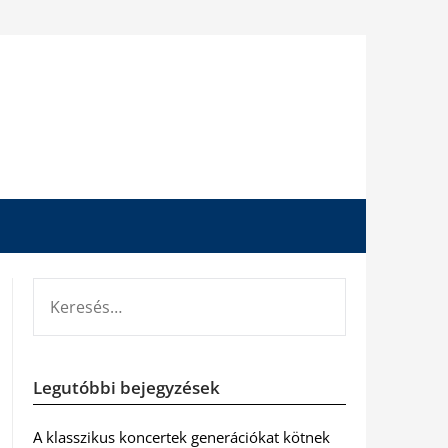
KERESÉS:
Legutóbbi bejegyzések
A klasszikus koncertek generációkat kötnek