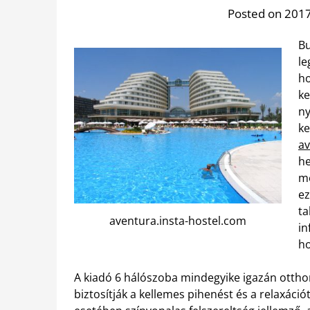
Posted on 2017.
Bu
le
ho
ke
ny
ke
av
he
mé
ez
ta
aventura.insta-hostel.com
in
ho
A kiadó 6 hálószoba mindegyike igazán otth
biztosítják a kellemes pihenést és a relaxáci