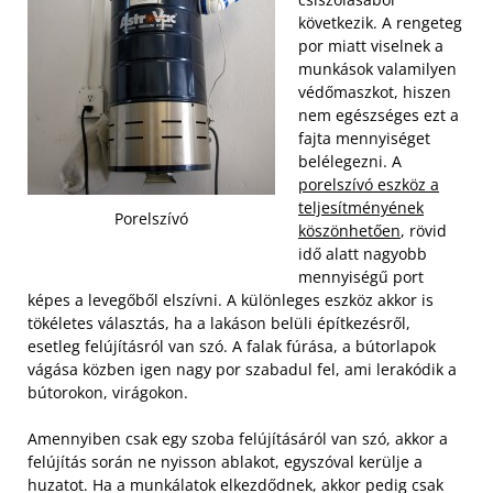
következik. A rengeteg
por miatt viselnek a
munkások valamilyen
védőmaszkot, hiszen
nem egészséges ezt a
fajta mennyiséget
belélegezni. A
porelszívó eszköz a
teljesítményének
Porelszívó
köszönhetően
, rövid
idő alatt nagyobb
mennyiségű port
képes a levegőből elszívni. A különleges eszköz akkor is
tökéletes választás, ha a lakáson belüli építkezésről,
esetleg felújításról van szó. A falak fúrása, a bútorlapok
vágása közben igen nagy por szabadul fel, ami lerakódik a
bútorokon, virágokon.
Amennyiben csak egy szoba felújításáról van szó, akkor a
felújítás során ne nyisson ablakot, egyszóval kerülje a
huzatot. Ha a munkálatok elkezdődnek, akkor pedig csak