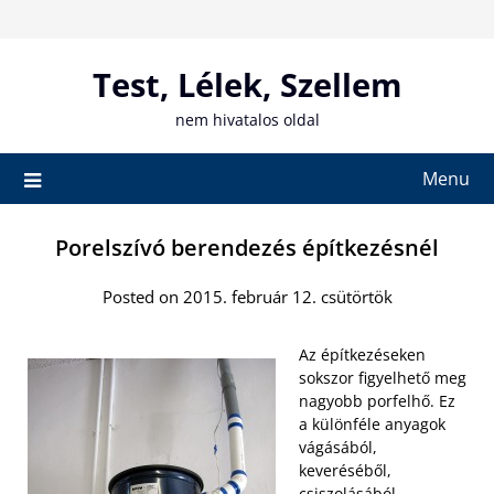
Skip
to
content
Test, Lélek, Szellem
nem hivatalos oldal
Menu
Porelszívó berendezés építkezésnél
Posted on 2015. február 12. csütörtök
Az építkezéseken
sokszor figyelhető meg
nagyobb porfelhő. Ez
a különféle anyagok
vágásából,
keveréséből,
csiszolásából