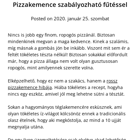
Pizzakemence szabályozható fűtéssel
Posted on 2020. január 25. szombat
Nincs is jobb egy finom, ropogós pizzánál. Biztosan
mindenkinek megvan a maga kedvence. Kinek a szalámis,
míg másnak a gombás jön be inkább. Viszont mit sem ér a
feltét tökéletes tészta nélkül! Biztosan sokakkal előfordult
már, hogy a pizza állaga nem volt olyan gusztusosan
ropogós, mint amilyennek szerette volna.
Elképzelhető, hogy ez nem a szakács, hanem a
rossz
pizzakemence hibája
. Hiába tökéletes a recept, hogyha
nincs egy eszköz, amivel jól meg lehetne sütni a tésztát.
Sokan a hagyományos téglakemencére esküsznek, ami
olyan tökéletes íz-világot kölcsönöz ennek a tradicionális
olasz ételnek, hogy aki megkóstolja, az mind a 10 ujját
megnyalja utána.
De egy ilyen üzemeltetésére csak elvétve akad lehetőség.