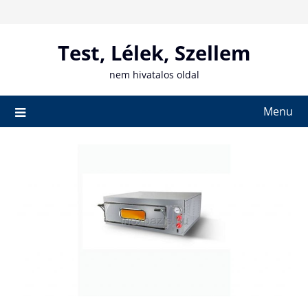
Skip
to
content
Test, Lélek, Szellem
nem hivatalos oldal
Menu