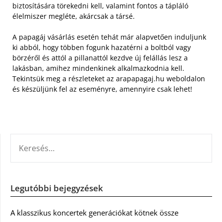
biztosítására törekedni kell, valamint fontos a tápláló
élelmiszer megléte, akárcsak a társé.
A papagáj vásárlás esetén tehát már alapvetően induljunk
ki abból, hogy többen fogunk hazatérni a boltból vagy
börzéről és attól a pillanattól kezdve új felállás lesz a
lakásban, amihez mindenkinek alkalmazkodnia kell.
Tekintsük meg a részleteket az arapapagaj.hu weboldalon
és készüljünk fel az eseményre, amennyire csak lehet!
KERESÉS:
Legutóbbi bejegyzések
A klasszikus koncertek generációkat kötnek össze