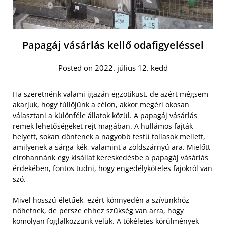
Papagáj vásárlás kellő odafigyeléssel
Posted on 2022. július 12. kedd
Ha szeretnénk valami igazán egzotikust, de azért mégsem
akarjuk, hogy túllőjünk a célon, akkor megéri okosan
választani a különféle állatok közül. A papagáj vásárlás
remek lehetőségeket rejt magában. A hullámos fajták
helyett, sokan döntenek a nagyobb testű tollasok mellett,
amilyenek a sárga-kék, valamint a zöldszárnyú ara. Mielőtt
elrohannánk egy
kisállat kereskedésbe a papagáj vásárlás
érdekében, fontos tudni, hogy engedélyköteles fajokról van
szó.
Mivel hosszú életűek, ezért könnyedén a szívünkhöz
nőhetnek, de persze ehhez szükség van arra, hogy
komolyan foglalkozzunk velük. A tökéletes körülmények