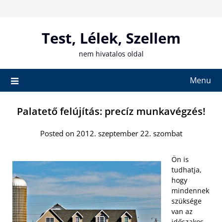
Skip
to
content
Test, Lélek, Szellem
nem hivatalos oldal
Menu
Palatető felújítás: precíz munkavégzés!
Posted on 2012. szeptember 22. szombat
Ön is
tudhatja,
hogy
mindennek
szüksége
van az
időszakos