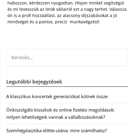
habozzon, kérdezzen nyugodtan. Hívjon minket segítségül
és mi levesszük az önök vállairól ezt a nagy terhet. Válassza
ön is a profi hozzáállást, az alacsony díjszabásokat a jó
minőséget és a pontos, precíz munkavégzést!
KERESÉS:
Legutóbbi bejegyzések
A klasszikus koncertek generációkat kötnek össze
Önkiszolgáló kioszkok és online fizetési megoldások:
milyen lehetőségeik vannak a vállalkozásoknak?
Szemhéjplasztika előtte-utána: mire számíthatsz?