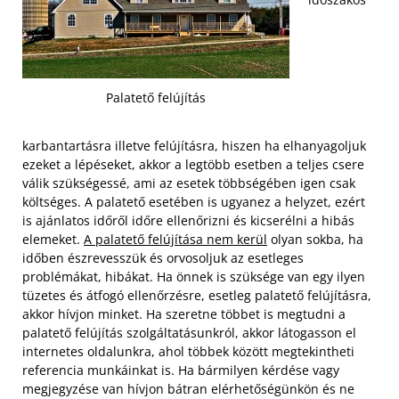
Palatető felújítás
karbantartásra illetve felújításra, hiszen ha elhanyagoljuk
ezeket a lépéseket, akkor a legtöbb esetben a teljes csere
válik szükségessé, ami az esetek többségében igen csak
költséges. A palatető esetében is ugyanez a helyzet, ezért
is ajánlatos időről időre ellenőrizni és kicserélni a hibás
elemeket.
A palatető felújítása nem kerül
olyan sokba, ha
időben észrevesszük és orvosoljuk az esetleges
problémákat, hibákat.
Ha önnek is szüksége van egy ilyen
tüzetes és átfogó ellenőrzésre, esetleg palatető felújításra,
akkor hívjon minket. Ha szeretne többet is megtudni a
palatető felújítás szolgáltatásunkról, akkor látogasson el
internetes oldalunkra, ahol többek között megtekintheti
referencia munkáinkat is. Ha bármilyen kérdése vagy
megjegyzése van hívjon bátran elérhetőségünkön és ne