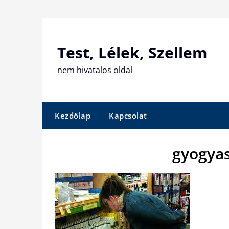
Skip
to
content
Test, Lélek, Szellem
nem hivatalos oldal
Kezdőlap
Kapcsolat
gyogyas