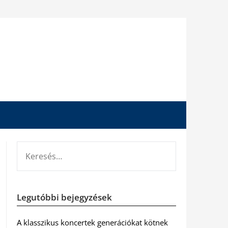
KERESÉS:
Legutóbbi bejegyzések
A klasszikus koncertek generációkat kötnek