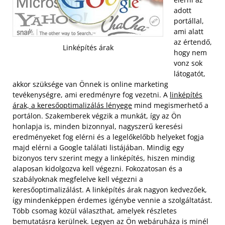
adott
portállal,
ami alatt
az értendő,
Linképítés árak
hogy nem
vonz sok
látogatót,
akkor szüksége van Önnek is online marketing
tevékenységre, ami eredményre fog vezetni. A
linképítés
árak, a keresőoptimalizálás lényege
mind megismerhető a
portálon. Szakemberek végzik a munkát, így az Ön
honlapja is, minden bizonnyal, nagyszerű keresési
eredményeket fog elérni és a legelőkelőbb helyeket fogja
majd elérni a Google találati listájában.
Mindig egy
bizonyos terv szerint megy a linképítés, hiszen mindig
alaposan kidolgozva kell végezni. Fokozatosan és a
szabályoknak megfelelve kell végezni a
keresőoptimalizálást. A linképítés árak nagyon kedvezőek,
így mindenképpen érdemes igénybe vennie a szolgáltatást.
Több csomag közül választhat, amelyek részletes
bemutatásra kerülnek. Legyen az Ön webáruháza is minél