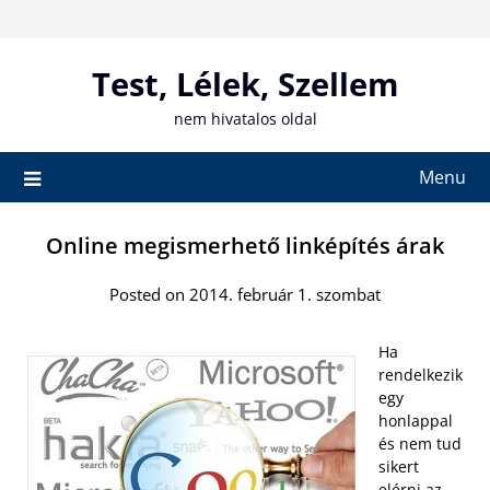
Skip
to
content
Test, Lélek, Szellem
nem hivatalos oldal
Menu
Online megismerhető linképítés árak
Posted on 2014. február 1. szombat
Ha
rendelkezik
egy
honlappal
és nem tud
sikert
elérni az