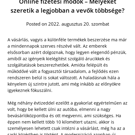
Online fizetési módok – Melyeket
szeretik a legjobban a vevők többsége?
Posted on 2022. augusztus 20. szombat
A vásárlás, vagyis a különféle termékek beszerzése ma már
a mindennapok szerves részévé vált. Az emberek
elsősorban azért dolgoznak, hogy legyen elegendő pénzük,
amiből az igényeik kielégítést szolgáló árucikkek és
szolgáltatások beszerezhetőek. Amióta felépült és
működővé vált a fogyasztói társadalom, a fejlődés ezen
rendszeren belül is sokat változott. A haladásnak hála a
kényelem új szintre jutott, ami még inkább az előnyökre
igyekeznek fókuszálni.
Még néhány évtizeddel ezelőtt a gyakorlat egyértelműen az
volt, hogy be kellett ülni az autóba, elmenni a nagy
bevásárlóközpontba és ott megvenni, ami szükséges. Ha
éppen nem kellett több 10 kilométert utazni, akkor is
személyesen lehetett csak intézni a vásárlást, még ha az a
sarki közértben is történt. A modernizáció azonban új