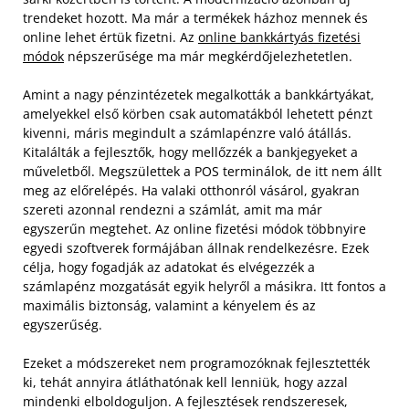
trendeket hozott. Ma már a termékek házhoz mennek és
online lehet értük fizetni. Az
online bankkártyás fizetési
módok
népszerűsége ma már megkérdőjelezhetetlen.
Amint a nagy pénzintézetek megalkották a bankkártyákat,
amelyekkel első körben csak automatákból lehetett pénzt
kivenni, máris megindult a számlapénzre való átállás.
Kitalálták a fejlesztők, hogy mellőzzék a bankjegyeket a
műveletből. Megszülettek a POS terminálok, de itt nem állt
meg az előrelépés. Ha valaki otthonról vásárol, gyakran
szereti azonnal rendezni a számlát, amit ma már
egyszerűn megtehet. Az online fizetési módok többnyire
egyedi szoftverek formájában állnak rendelkezésre. Ezek
célja, hogy fogadják az adatokat és elvégezzék a
számlapénz mozgatását egyik helyről a másikra. Itt fontos a
maximális biztonság, valamint a kényelem és az
egyszerűség.
Ezeket a módszereket nem programozóknak fejlesztették
ki, tehát annyira átláthatónak kell lenniük, hogy azzal
mindenki elboldoguljon. A fejlesztések rendszeresek,