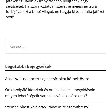
játékok ez utóbbiak irányításában nyújtanak nagy
segítséget. Ha szórakoztatóan szeretné megismerteti a
lurkójával ezt a belső világot, ne hagyja ki ezt a fajta játékot
sem!
KERESÉS:
Legutóbbi bejegyzések
A klasszikus koncertek generációkat kötnek össze
Önkiszolgáló kioszkok és online fizetési megoldások:
milyen lehetőségeik vannak a vállalkozásoknak?
Szemhéjplasztika előtte-utána: mire számíthatsz?