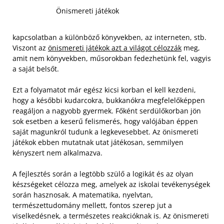
Önismereti játékok
kapcsolatban a különböző könyvekben, az interneten, stb.
Viszont az
önismereti játékok azt a világot célozzák
meg,
amit nem könyvekben, műsorokban fedezhetünk fel, vagyis
a saját belsőt.
Ezt a folyamatot már egész kicsi korban el kell kezdeni,
hogy a későbbi kudarcokra, bukkanókra megfelelőképpen
reagáljon a nagyobb gyermek. Főként serdülőkorban jön
sok esetben a keserű felismerés, hogy valójában éppen
saját magunkról tudunk a legkevesebbet. Az önismereti
játékok ebben mutatnak utat játékosan, semmilyen
kényszert nem alkalmazva.
A fejlesztés során a legtöbb szülő a logikát és az olyan
készségeket célozza meg, amelyek az iskolai tevékenységek
során hasznosak. A matematika, nyelvtan,
természettudomány mellett, fontos szerep jut a
viselkedésnek, a természetes reakcióknak is. Az önismereti