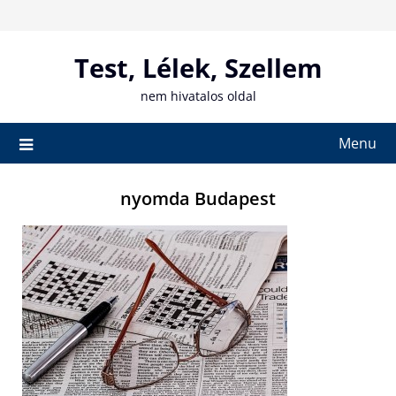
Skip
to
content
Test, Lélek, Szellem
nem hivatalos oldal
Menu
nyomda Budapest