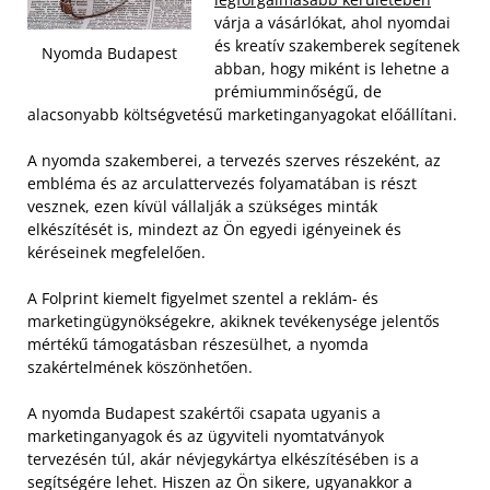
várja a vásárlókat, ahol nyomdai
és kreatív szakemberek segítenek
Nyomda Budapest
abban, hogy miként is lehetne a
prémiumminőségű, de
alacsonyabb költségvetésű marketinganyagokat előállítani.
A nyomda szakemberei, a tervezés szerves részeként, az
embléma és az arculattervezés folyamatában is részt
vesznek, ezen kívül vállalják a szükséges minták
elkészítését is, mindezt az Ön egyedi igényeinek és
kéréseinek megfelelően.
A Folprint kiemelt figyelmet szentel a reklám- és
marketingügynökségekre, akiknek tevékenysége jelentős
mértékű támogatásban részesülhet, a nyomda
szakértelmének köszönhetően.
A nyomda Budapest szakértői csapata ugyanis a
marketinganyagok és az ügyviteli nyomtatványok
tervezésén túl, akár névjegykártya elkészítésében is a
segítségére lehet. Hiszen az Ön sikere, ugyanakkor a