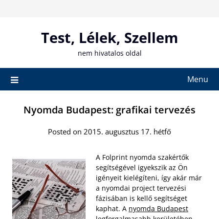
Skip
to
content
Test, Lélek, Szellem
nem hivatalos oldal
Menu
Nyomda Budapest: grafikai tervezés
Posted on 2015. augusztus 17. hétfő
A Folprint nyomda szakértők
segítségével igyekszik az Ön
igényeit kielégíteni, így akár már
a nyomdai project tervezési
fázisában is kellő segítséget
kaphat. A
nyomda Budapest
legforgalmasabb kerületében