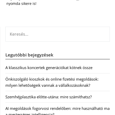
nyomda sikere is!
KERESÉS:
Legutóbbi bejegyzések
A klasszikus koncertek generációkat kötnek össze
Önkiszolgáló kioszkok és online fizetési megoldások:
milyen lehetőségeik vannak a vállalkozásoknak?
Szemhéjplasztika előtte-utána: mire számíthatsz?
AI megoldások fogorvosi rendelőben: mire használható ma
a mesterséges intelligencia?