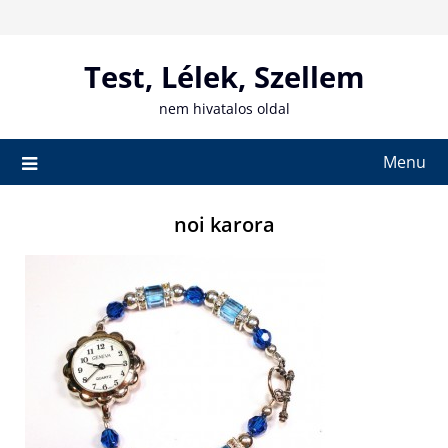
Skip
to
content
Test, Lélek, Szellem
nem hivatalos oldal
Menu
noi karora