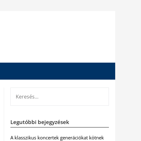
KERESÉS:
Legutóbbi bejegyzések
A klasszikus koncertek generációkat kötnek