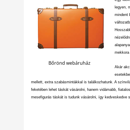
legyen, m
mindent b
változatb
Hosszab
nézelődn
alapanya
mekkora 
Bőrönd webáruház
Akár akc
esetekben
mellett, extra szabásmintákkal is találkozhatunk. A szín
feketében lehet táskát vásárolni, hanem vidámabb, fiatalo
mesefigurás táskát is tudunk vásárolni, így kedveskedve