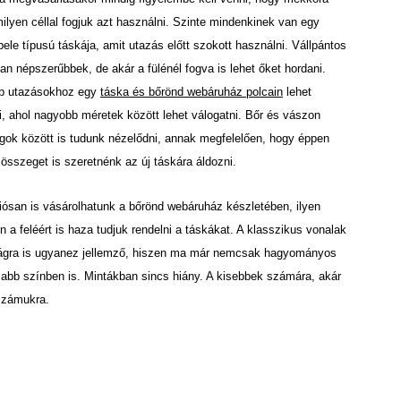
ilyen céllal fogjuk azt használni. Szinte mindenkinek van egy
ele típusú táskája, amit utazás előtt szokott használni. Vállpántos
an népszerűbbek, de akár a fülénél fogva is lehet őket hordani.
b utazásokhoz egy
táska és bőrönd webáruház polcain
lehet
i, ahol nagyobb méretek között lehet válogatni. Bőr és vászon
gok között is tudunk nézelődni, annak megfelelően, hogy éppen
összeget is szeretnénk az új táskára áldozni.
iósan is vásárolhatunk a bőrönd webáruház készletében, ilyen
 a feléért is haza tudjuk rendelni a táskákat. A klasszikus vonalak
világra is ugyanez jellemző, hiszen ma már nemcsak hagyományos
sabb színben is. Mintákban sincs hiány. A kisebbek számára, akár
 számukra.