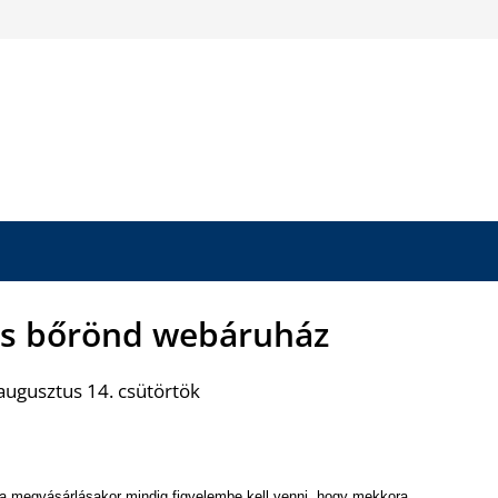
és bőrönd webáruház
augusztus 14. csütörtök
a megvásárlásakor mindig figyelembe kell venni, hogy mekkora