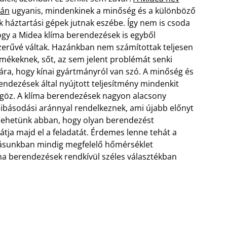
tán
ugyanis, mindenkinek a minőség és a különböző
 háztartási gépek jutnak eszébe. Így nem is csoda
ogy a Midea klíma berendezések is egyből
erűvé váltak. Hazánkban nem számítottak teljesen
rmékeknek, sőt, az sem jelent problémát senki
ra, hogy kínai gyártmányról van szó.
A minőség és
endezések által nyújtott teljesítmény mindenkit
göz. A klíma berendezések nagyon alacsony
básodási aránnyal rendelkeznek, ami újabb előnyt
 lehetünk abban, hogy olyan berendezést
átja majd el a feladatát. Érdemes lenne tehát a
kásunkban mindig megfelelő hőmérséklet
íma berendezések rendkívül széles választékban