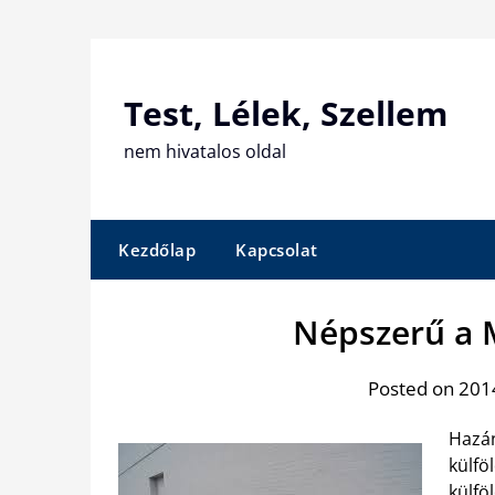
Skip
to
content
Test, Lélek, Szellem
nem hivatalos oldal
Kezdőlap
Kapcsolat
Népszerű a 
Posted on 201
Hazán
külfö
külfö