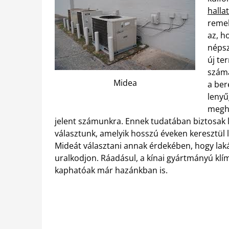
halla
remek
az, h
népsz
új te
számá
Midea
a ber
lenyű
meghi
jelent számunkra. Ennek tudatában biztosak
választunk, amelyik hosszú éveken keresztül l
Mideát választani annak érdekében, hogy la
uralkodjon. Ráadásul, a kínai gyártmányú kl
kaphatóak már hazánkban is.