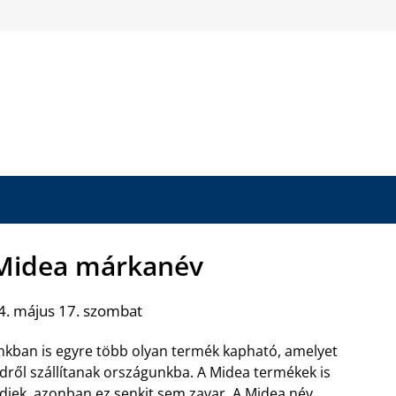
Midea márkanév
4. május 17. szombat
kban is egyre több olyan termék kapható, amelyet
ldről szállítanak országunkba. A Midea termékek is
ldiek, azonban ez senkit sem zavar.
A Midea név