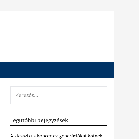
KERESÉS:
Legutóbbi bejegyzések
A klasszikus koncertek generációkat kötnek