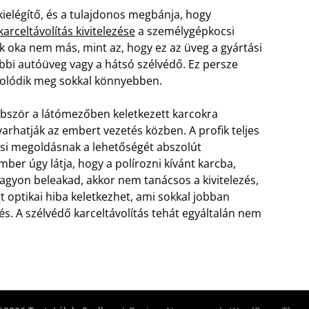
elégítő, és a tulajdonos megbánja, hogy
arceltávolítás kivitelezése
a személygépkocsi
ek oka nem más, mint az, hogy ez az üveg a gyártási
bbi autóüveg vagy a hátsó szélvédő. Ez persze
rcolódik meg sokkal könnyebben.
öbbször a látómezőben keletkezett karcokra
varhatják az embert vezetés közben.
A profik teljes
ási megoldásnak a lehetőségét abszolút
ber úgy látja, hogy a polírozni kívánt karcba,
agyon beleakad, akkor nem tanácsos a kivitelezés,
 optikai hiba keletkezhet, ami sokkal jobban
dés. A szélvédő karceltávolítás tehát egyáltalán nem