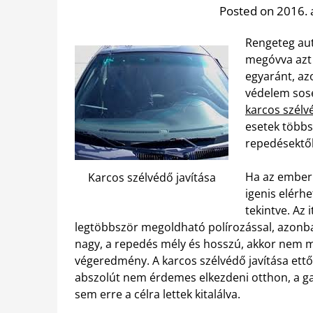
Posted on 2016. 
Rengeteg aut
megóvva azt 
egyaránt, az
védelem sose
karcos szélv
esetek többs
repedésektől,
Ha az ember 
Karcos szélvédő javítása
igenis elérh
tekintve. Az 
legtöbbször megoldható polírozással, azonb
nagy, a repedés mély és hosszú, akkor nem mi
végeredmény. A karcos szélvédő javítása ettől
abszolút nem érdemes elkezdeni otthon, a g
sem erre a célra lettek kitalálva.