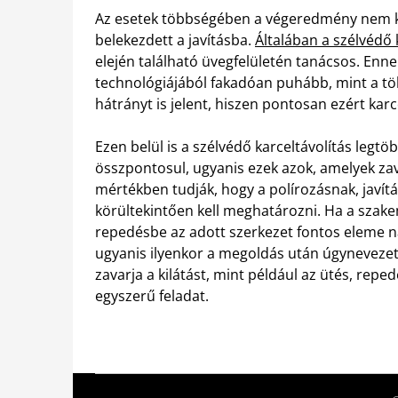
Az esetek többségében a végeredmény nem ki
belekezdett a javításba.
Általában a szélvédő k
elején található üvegfelületén tanácsos. Enn
technológiájából fakadóan puhább, mint a tö
hátrányt is jelent, hiszen pontosan ezért ka
Ezen belül is a szélvédő karceltávolítás legt
összpontosul, ugyanis ezek azok, amelyek za
mértékben tudják, hogy a polírozásnak, javít
körültekintően kell meghatározni. Ha a szakem
repedésbe az adott szerkezet fontos eleme n
ugyanis ilyenkor a megoldás után úgynevezett
zavarja a kilátást, mint például az ütés, repe
egyszerű feladat.