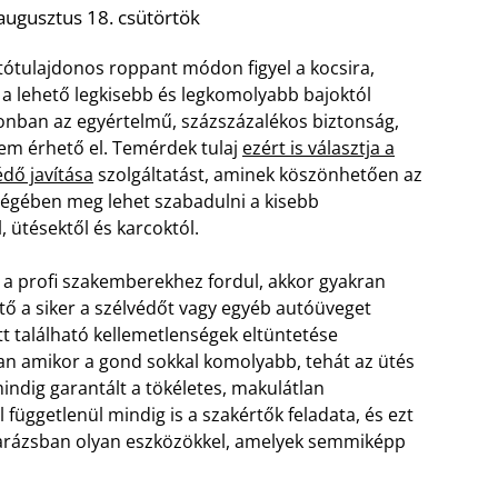
augusztus 18. csütörtök
ótulajdonos roppant módon figyel a kocsira,
a lehető legkisebb és legkomolyabb bajoktól
onban az egyértelmű, százszázalékos biztonság,
m érhető el. Temérdek tulaj
ezért is választja a
édő javítása
szolgáltatást, aminek köszönhetően az
égében meg lehet szabadulni a kisebb
 ütésektől és karcoktól.
a profi szakemberekhez fordul, akkor gyakran
ető a siker a szélvédőt vagy egyéb autóüveget
itt található kellemetlenségek eltüntetése
an amikor a gond sokkal komolyabb, tehát az ütés
ndig garantált a tökéletes, makulátlan
 függetlenül mindig is a szakértők feladata, és ezt
arázsban olyan eszközökkel, amelyek semmiképp