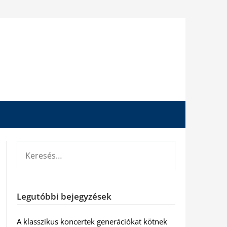
KERESÉS:
Legutóbbi bejegyzések
A klasszikus koncertek generációkat kötnek