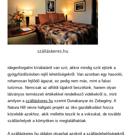
szálláskeres.hu
idegenforgalmi kínálatáról van szó, akkor mindig szót ejtünk a
gyógyfürdőzésben rejlő lehetőségekről. Van azonban egy hasonló,
rohamosan fejlődő ágazat, ez pedig nem más, mint a falusi
turizmus. Nemcsak az alföldi tájakról beszélünk, hanem olyan
látványos természeti értékekkel rendelkező vidékekről is, mint
amilyen a
szálláskeres.hu
szerint Dunakanyar és Zebegény. A
Natura Hill névre hallgató projekt az öko gazdálkodást hozza
közelebb azokhoz, akik mellette teszik le a voksukat, de további
szálláshelyek a környéken is megtalálhatóak.
A szálláskeres.hu oldalon olvashat azokról a szálláslehetőségekről,