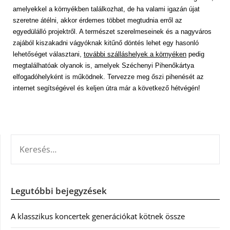
amelyekkel a környékben találkozhat, de ha valami igazán újat
szeretne átélni, akkor érdemes többet megtudnia erről az
egyedülálló projektről. A természet szerelmeseinek és a nagyváros
zajából kiszakadni vágyóknak kitűnő döntés lehet egy hasonló
lehetőséget választani,
további szálláshelyek a környéken
pedig
megtalálhatóak olyanok is, amelyek Széchenyi Pihenőkártya
elfogadóhelyként is működnek. Tervezze meg őszi pihenését az
internet segítségével és keljen útra már a következő hétvégén!
KERESÉS:
Legutóbbi bejegyzések
A klasszikus koncertek generációkat kötnek össze