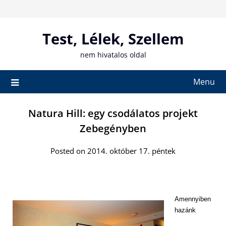
Skip
to
content
Test, Lélek, Szellem
nem hivatalos oldal
Menu
Natura Hill: egy csodálatos projekt
Zebegényben
Posted on 2014. október 17. péntek
Amennyiben
hazánk