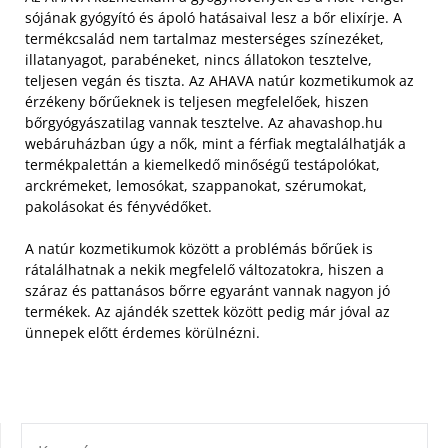
sójának gyógyító és ápoló hatásaival lesz a bőr elixírje. A
termékcsalád nem tartalmaz mesterséges színezéket,
illatanyagot, parabéneket, nincs állatokon tesztelve,
teljesen vegán és tiszta.
Az AHAVA natúr kozmetikumok az
érzékeny bőrűeknek is teljesen megfelelőek, hiszen
bőrgyógyászatilag vannak tesztelve. Az ahavashop.hu
webáruházban úgy a nők, mint a férfiak megtalálhatják a
termékpalettán a kiemelkedő minőségű testápolókat,
arckrémeket, lemosókat, szappanokat, szérumokat,
pakolásokat és fényvédőket.
A natúr kozmetikumok között a problémás bőrűek is
rátalálhatnak a nekik megfelelő változatokra, hiszen a
száraz és pattanásos bőrre egyaránt vannak nagyon jó
termékek. Az ajándék szettek között pedig már jóval az
ünnepek előtt érdemes körülnézni.
KERESÉS: