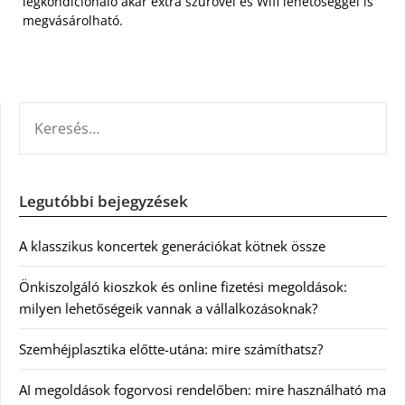
légkondicionáló akár extra szűrővel és Wifi lehetőséggel is
megvásárolható.
KERESÉS:
Legutóbbi bejegyzések
A klasszikus koncertek generációkat kötnek össze
Önkiszolgáló kioszkok és online fizetési megoldások:
milyen lehetőségeik vannak a vállalkozásoknak?
Szemhéjplasztika előtte-utána: mire számíthatsz?
AI megoldások fogorvosi rendelőben: mire használható ma