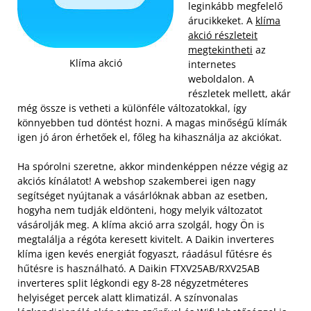
leginkább megfelelő
árucikkeket. A
klíma
akció részleteit
megtekintheti
az
Klíma akció
internetes
weboldalon. A
részletek mellett, akár
még össze is vetheti a különféle változatokkal, így
könnyebben tud döntést hozni. A magas minőségű klímák
igen jó áron érhetőek el, főleg ha kihasználja az akciókat.
Ha spórolni szeretne, akkor mindenképpen nézze végig az
akciós kínálatot! A webshop szakemberei igen nagy
segítséget nyújtanak a vásárlóknak abban az esetben,
hogyha nem tudják eldönteni, hogy melyik változatot
vásárolják meg. A klíma akció arra szolgál, hogy Ön is
megtalálja a régóta keresett kivitelt. A Daikin inverteres
klíma igen kevés energiát fogyaszt, ráadásul fűtésre és
hűtésre is használható. A Daikin FTXV25AB/RXV25AB
inverteres split légkondi egy 8-28 négyzetméteres
helyiséget percek alatt klimatizál. A színvonalas