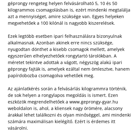
géprongy rengeteg helyen felvásárolható 5, 10 és 50
kilogrammos csomagolásban is, ezért mindenki megtalálja
azt a mennyiséget, amire szüksége van. Egyes helyeken
megvehetőek a 100 kilónál is nagyobb kiszerelések.
Ezek legtöbb esetben ipari felhasználásra bizonyulnak
alkalmasnak. Azonban akinek erre nincs szüksége,
nyugodtan dönthet a kisebb csomagok mellett, amelyek
egyszerűen elhelyezhetőek rongytartó tárolókban. A
méretet tekintve adottak a vágott, négyszög alakú ipari
géprongy fajták is, amelyek ezáltal nem ömlesztve, hanem
papírdobozba csomagolva vehetőek meg.
Az ajánlatkérés során a felvásárlás kilogrammra történik,
de sok helyen a rongylapos megoldás is ismert. Ezen
eszközök megrendelhetőek a www.geprongy-gyar.hu
weboldalon is, ahol, a kliensek nagy örömére, alacsony
árakkal lehet találkozni és olyan minőséggel, ami mindenki
számára maximálisan kielégítő. Ezért is érdemes itt
vásárolni.