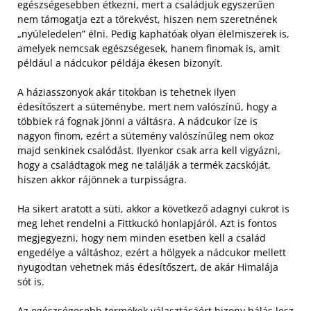
egészségesebben étkezni, mert a családjuk egyszerűen
nem támogatja ezt a törekvést, hiszen nem szeretnének
„nyúleledelen” élni. Pedig kaphatóak olyan élelmiszerek is,
amelyek nemcsak egészségesek, hanem finomak is, amit
például a nádcukor példája ékesen bizonyít.
A háziasszonyok akár titokban is tehetnek ilyen
édesítőszert a süteménybe, mert nem valószínű, hogy a
többiek rá fognak jönni a váltásra. A nádcukor íze is
nagyon finom, ezért a sütemény valószínűleg nem okoz
majd senkinek csalódást. Ilyenkor csak arra kell vigyázni,
hogy a családtagok meg ne találják a termék zacskóját,
hiszen akkor rájönnek a turpisságra.
Ha sikert aratott a süti, akkor a következő adagnyi cukrot is
meg lehet rendelni a Fittkuckó honlapjáról. Azt is fontos
megjegyezni, hogy nem minden esetben kell a család
engedélye a váltáshoz, ezért a hölgyek a nádcukor mellett
nyugodtan vehetnek más édesítőszert, de akár Himalája
sót is.
Az egészségesebb termékek választásáért bizony hálás lesz