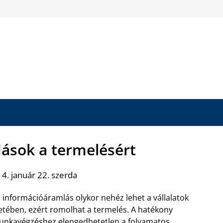
sok a termelésért
4. január 22. szerda
 információáramlás olykor nehéz lehet a vállalatok
etében, ezért romolhat a termelés. A hatékony
nkavégzéshez elengedhetetlen a folyamatos