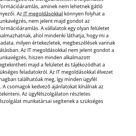
formációáramlás, aminek nem lehetnek gátló
nyezői. Az
IT megoldásokkal
könnyen folyhat a
nkavégzés, nem jelent majd gondot az
formációáramlás. A vállalatok egy olyan felületet
kalmazhatnak, ahol mindenki láthatja, hogy mi a
ladata, milyen értekezletek, megbeszélések vannak
látásban.
Az IT megoldásokkal nem jelent gondot a
nkavégzés, hiszen minden alkalmazott
gtekintheti majd a felületet és tájékozódhat a
ükséges feladatokról. Az IT megoldásokkal élvezet
agban találhatóak meg, így minden ügyfél
t. A csomagok kedvező ajánlatokat kínálnak az
kinteni. Az ügyfélszolgálaton részletes
élszolgálat munkatársai segítenek a szükséges