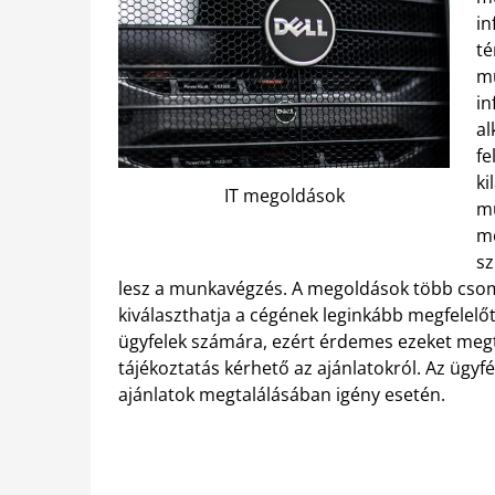
in
té
mu
in
al
fe
ki
IT megoldások
mu
me
sz
lesz a munkavégzés. A megoldások több csom
kiválaszthatja a cégének leginkább megfelelő
ügyfelek számára, ezért érdemes ezeket megte
tájékoztatás kérhető az ajánlatokról. Az ügyf
ajánlatok megtalálásában igény esetén.