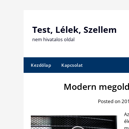
Skip
to
content
Test, Lélek, Szellem
nem hivatalos oldal
Kezdőlap
Kapcsolat
Modern megoldá
Posted on 201
Az
él
mu