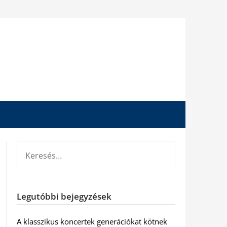
KERESÉS:
Legutóbbi bejegyzések
A klasszikus koncertek generációkat kötnek