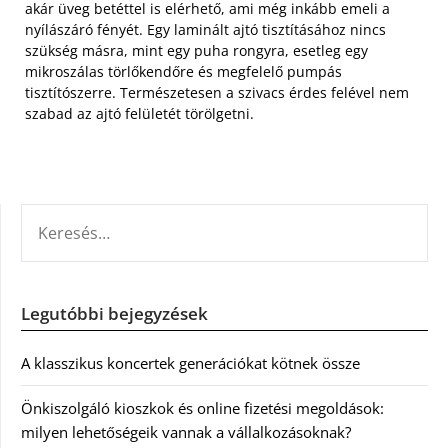
akár üveg betéttel is elérhető, ami még inkább emeli a
nyílászáró fényét. Egy laminált ajtó tisztításához nincs
szükség másra, mint egy puha rongyra, esetleg egy
mikroszálas törlőkendőre és megfelelő pumpás
tisztítószerre. Természetesen a szivacs érdes felével nem
szabad az ajtó felületét törölgetni.
KERESÉS:
Legutóbbi bejegyzések
A klasszikus koncertek generációkat kötnek össze
Önkiszolgáló kioszkok és online fizetési megoldások:
milyen lehetőségeik vannak a vállalkozásoknak?