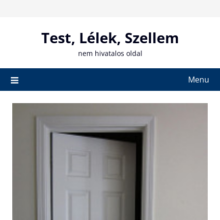
Skip
to
content
Test, Lélek, Szellem
nem hivatalos oldal
Menu