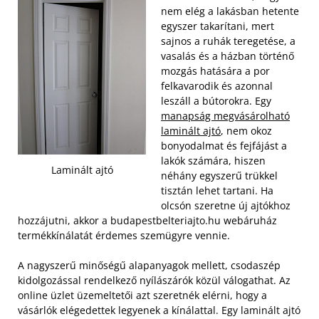
nem elég a lakásban hetente
egyszer takarítani, mert
sajnos a ruhák teregetése, a
vasalás és a házban történő
mozgás hatására a por
felkavarodik és azonnal
leszáll a bútorokra. Egy
manapság megvásárolható
laminált ajtó
, nem okoz
bonyodalmat és fejfájást a
lakók számára, hiszen
Laminált ajtó
néhány egyszerű trükkel
tisztán lehet tartani. Ha
olcsón szeretne új ajtókhoz
hozzájutni, akkor a budapestbelteriajto.hu webáruház
termékkínálatát érdemes szemügyre vennie.
A nagyszerű minőségű alapanyagok mellett, csodaszép
kidolgozással rendelkező nyílászárók közül válogathat. Az
online üzlet üzemeltetői azt szeretnék elérni, hogy a
vásárlók elégedettek legyenek a kínálattal. Egy laminált ajtó