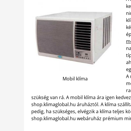
ke
ni
kl
ké
ép
m
na
tí
ah
eg
A 
Mobil klíma
mo
ra
szükség van rá. A mobil klíma ára igen kedvez
shop.klimaglobal.hu áruháztól. A klíma szállítá
pedig, ha szükséges, elvégzik a klíma teljes k
shop.klimaglobal.hu webáruház prémium minő