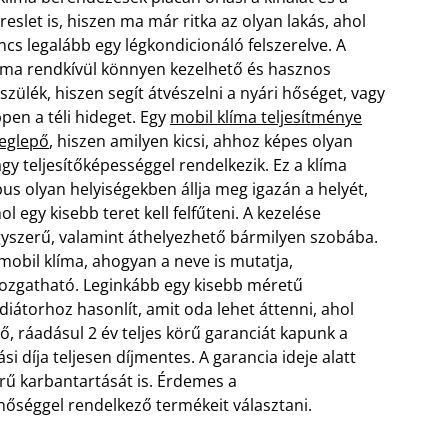
reslet is, hiszen ma már ritka az olyan lakás, ahol
ncs legalább egy légkondicionáló felszerelve. A
íma rendkívül könnyen kezelhető és hasznos
szülék, hiszen segít átvészelni a nyári hőséget, vagy
pen a téli hideget. Egy
mobil klíma teljesítménye
eglepő
, hiszen amilyen kicsi, ahhoz képes olyan
gy teljesítőképességgel rendelkezik. Ez a klíma
pus olyan helyiségekben állja meg igazán a helyét,
ol egy kisebb teret kell felfűteni. A kezelése
yszerű, valamint áthelyezhető bármilyen szobába.
mobil klíma, ahogyan a neve is mutatja,
zgatható. Leginkább egy kisebb méretű
diátorhoz hasonlít, amit oda lehet áttenni, ahol
ő, ráadásul 2 év teljes körű garanciát kapunk a
si díja teljesen díjmentes. A garancia ideje alatt
örű karbantartását is. Érdemes a
séggel rendelkező termékeit választani.