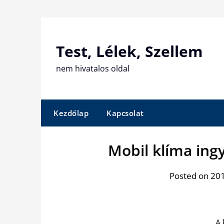
Skip
to
content
Test, Lélek, Szellem
nem hivatalos oldal
Kezdőlap
Kapcsolat
Mobil klíma ingye
Posted on 201
A 