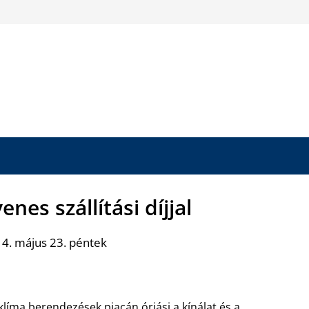
nes szállítási díjjal
4. május 23. péntek
klíma berendezések piacán óriási a kínálat és a