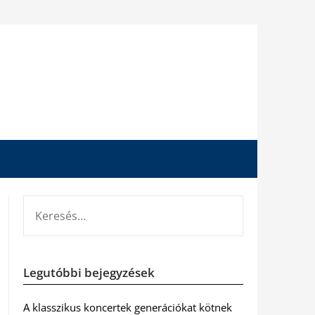
KERESÉS:
Legutóbbi bejegyzések
A klasszikus koncertek generációkat kötnek