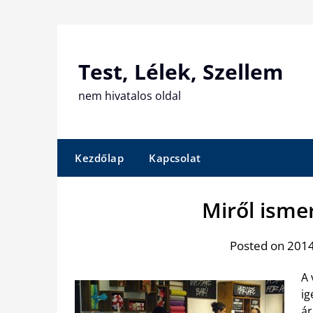
Skip
to
content
Test, Lélek, Szellem
nem hivatalos oldal
Kezdőlap
Kapcsolat
Miről isme
Posted on 2014.
A 
ig
ár