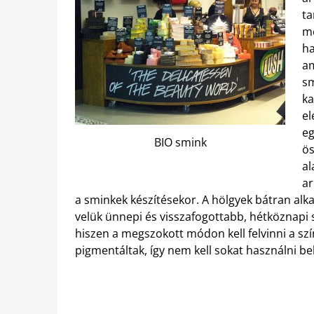
ta
mé
ha
am
sm
ka
el
eg
BIO smink
ös
al
ar
a sminkek készítésekor. A hölgyek bátran al
velük ünnepi és visszafogottabb, hétköznapi 
hiszen a megszokott módon kell felvinni a s
pigmentáltak, így nem kell sokat használni 