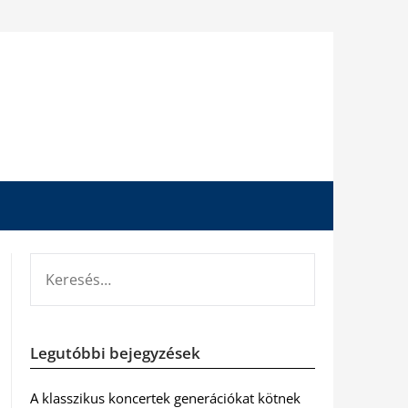
KERESÉS:
Legutóbbi bejegyzések
A klasszikus koncertek generációkat kötnek