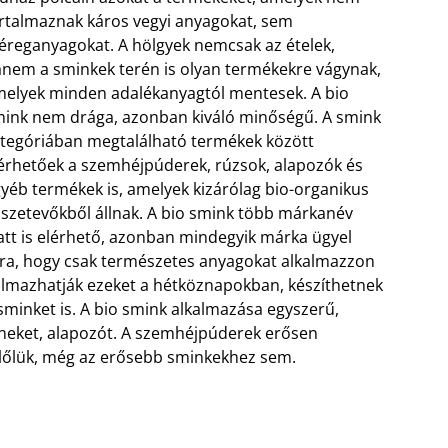
rtalmaznak káros vegyi anyagokat, sem
reganyagokat. A hölgyek nemcsak az ételek,
nem a sminkek terén is olyan termékekre vágynak,
elyek minden adalékanyagtól mentesek. A bio
ink nem drága, azonban kiváló minőségű. A smink
tegóriában megtalálható termékek között
érhetőek a szemhéjpúderek, rúzsok, alapozók és
yéb termékek is, amelyek kizárólag bio-organikus
szetevőkből állnak.
A bio smink több márkanév
att is elérhető, azonban mindegyik márka ügyel
ra, hogy csak természetes anyagokat alkalmazzon
kalmazhatják ezeket a hétköznapokban, készíthetnek
sminket is. A bio smink alkalmazása egyszerű,
zíneket, alapozót. A szemhéjpúderek erősen
belőlük, még az erősebb sminkekhez sem.