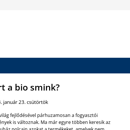
rt a bio smink?
 január 23. csütörtök
világ fejlődésével párhuzamosan a fogyasztói
ények is változnak. Ma már egyre többen keresik az
uház polcain azokat a termékeket, amelyek nem