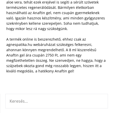
aloe vera, tehát ezek erejével is segíti a sérült szövetek
természetes regenerálódását. Bármilyen életkorban
használható az Anaftin gel, nem csupán gyermekeknek
való.
Igazán hasznos készítmény, ami minden gyógyszeres
szekrényben kellene szerepeljen. Soha nem tudhatjuk,
hogy mikor lesz rá nagy szükségünk.
A termék online is beszerezhető, ehhez csak az
agnespatika.hu webáruházat szükséges felkeresni,
ahonnan könnyen megrendelhető. A 8 ml kiszerelésű
Anaftin gel ára csupán 2750 Ft, ami nem egy
megfizethetetlen összeg. Ne szenvedjen, ne hagyja, hogy a
szájsebek okozta gond még rosszabb legyen, hiszen itt a
kiváló megoldás, a hatékony Anaftin gel!
KERESÉS: