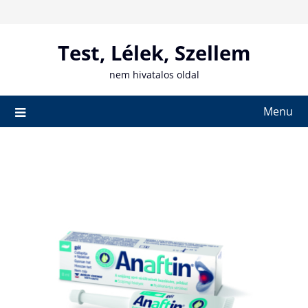
Skip
to
content
Test, Lélek, Szellem
nem hivatalos oldal
Menu