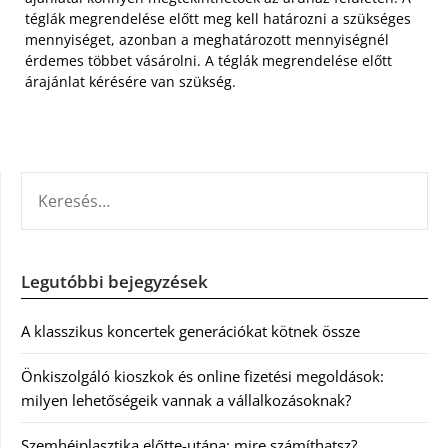
téglák megrendelése előtt meg kell határozni a szükséges
mennyiséget, azonban a meghatározott mennyiségnél
érdemes többet vásárolni. A téglák megrendelése előtt
árajánlat kérésére van szükség.
KERESÉS:
Legutóbbi bejegyzések
A klasszikus koncertek generációkat kötnek össze
Önkiszolgáló kioszkok és online fizetési megoldások:
milyen lehetőségeik vannak a vállalkozásoknak?
Szemhéjplasztika előtte-utána: mire számíthatsz?