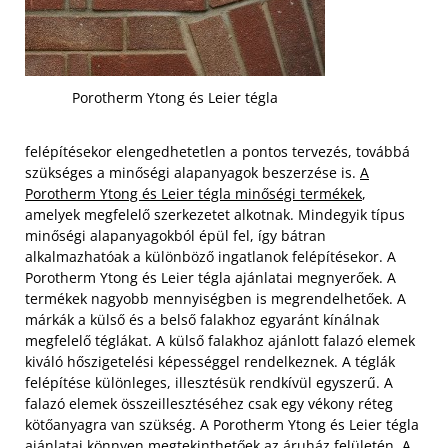
Porotherm Ytong és Leier tégla
felépítésekor elengedhetetlen a pontos tervezés, továbbá
szükséges a minőségi alapanyagok beszerzése is.
A
Porotherm Ytong és Leier tégla minőségi termékek
,
amelyek megfelelő szerkezetet alkotnak. Mindegyik típus
minőségi alapanyagokból épül fel, így bátran
alkalmazhatóak a különböző ingatlanok felépítésekor. A
Porotherm Ytong és Leier tégla ajánlatai megnyerőek. A
termékek nagyobb mennyiségben is megrendelhetőek. A
márkák a külső és a belső falakhoz egyaránt kínálnak
megfelelő téglákat.
A külső falakhoz ajánlott falazó elemek
kiváló hőszigetelési képességgel rendelkeznek. A téglák
felépítése különleges, illesztésük rendkívül egyszerű. A
falazó elemek összeillesztéséhez csak egy vékony réteg
kötőanyagra van szükség. A Porotherm Ytong és Leier tégla
ajánlatai könnyen megtekinthetőek az áruház felületén. A