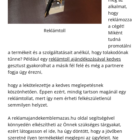
alkalmat,
hogy
reklámozza
a cégét!
Reklámtoll
Miként
tudná
promotálni
a termékeit és a szolgáltatásait anélkül, hogy tolakodónak
tűnne? Például egy
reklámtoll ajándékozásával kedves
gesztust gyakorolhat a másik fél felé és még a partnere
fogja úgy érezni,
hogy a lekötelezettje a kedves meglepetésnek
köszönhetően. Éppen ezért, mindig tartson magánál egy
reklámtollat, mert így nem érheti felkészületlenül
semmilyen helyzet.
A reklamajandekemblemazas.hu oldal segítségével
könnyedén elkészítheti az Önnek szükséges tárgyakat,
ezért látogasson el ide, ha úgy döntött, hogy a jövőben
szeretné ilyen termékekkel meglepni az ügyfeleit. Ne