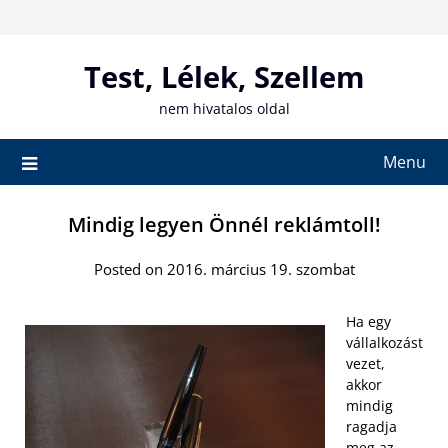
Skip
to
content
Test, Lélek, Szellem
nem hivatalos oldal
Menu
Mindig legyen Önnél reklámtoll!
Posted on 2016. március 19. szombat
Ha egy
vállalkozást
vezet,
akkor
mindig
ragadja
meg az