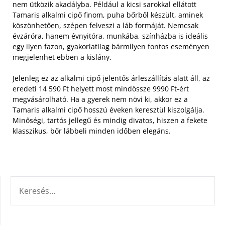
nem ütközik akadályba. Például a kicsi sarokkal ellátott
Tamaris alkalmi cipő finom, puha bőrből készült, aminek
köszönhetően, szépen felveszi a láb formáját.
Nemcsak
évzáróra, hanem évnyitóra, munkába, színházba is ideális
egy ilyen fazon, gyakorlatilag bármilyen fontos eseményen
megjelenhet ebben a kislány.
Jelenleg ez az alkalmi cipő jelentős árleszállítás alatt áll, az
eredeti 14 590 Ft helyett most mindössze 9990 Ft-ért
megvásárolható. Ha a gyerek nem növi ki, akkor ez a
Tamaris alkalmi cipő hosszú éveken keresztül kiszolgálja.
Minőségi, tartós jellegű és mindig divatos, hiszen a fekete
klasszikus, bőr lábbeli minden időben elegáns.
KERESÉS: