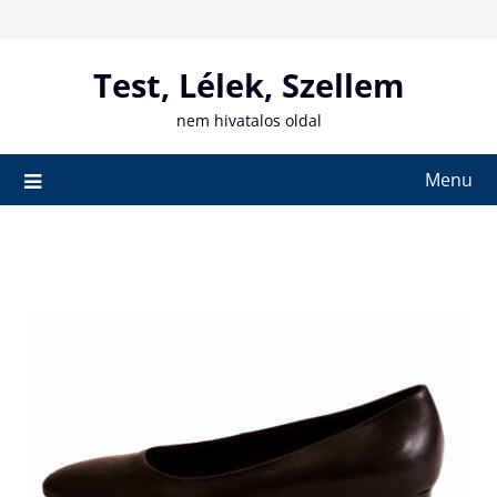
Skip
to
content
Test, Lélek, Szellem
nem hivatalos oldal
Menu