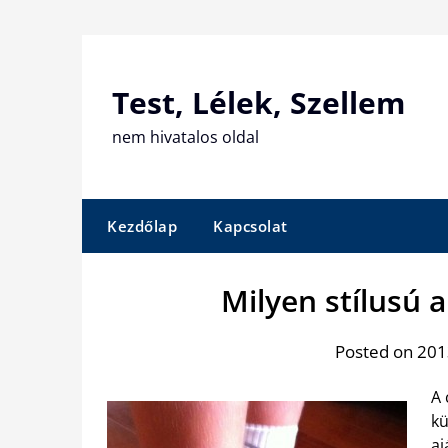
Skip
to
content
Test, Lélek, Szellem
nem hivatalos oldal
Kezdőlap
Kapcsolat
Milyen stílusú 
Posted on 201
A 
kü
aj