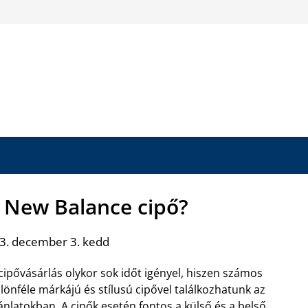
a New Balance cipő?
3. december 3. kedd
cipővásárlás olykor sok időt igényel, hiszen számos
lönféle márkájú és stílusú cipővel találkozhatunk az
ánlatokban. A cipők esetén fontos a külső és a belső