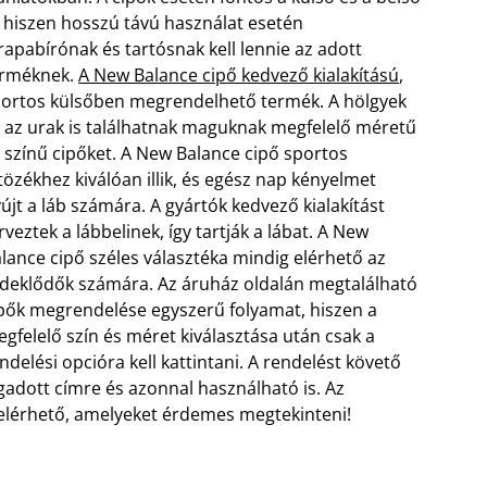
, hiszen hosszú távú használat esetén
rapabírónak és tartósnak kell lennie az adott
erméknek.
A New Balance cipő kedvező kialakítású
,
ortos külsőben megrendelhető termék. A hölgyek
 az urak is találhatnak maguknak megfelelő méretű
 színű cipőket. A New Balance cipő sportos
tözékhez kiválóan illik, és egész nap kényelmet
újt a láb számára. A gyártók kedvező kialakítást
rveztek a lábbelinek, így tartják a lábat.
A New
lance cipő széles választéka mindig elérhető az
deklődők számára. Az áruház oldalán megtalálható
pők megrendelése egyszerű folyamat, hiszen a
gfelelő szín és méret kiválasztása után csak a
ndelési opcióra kell kattintani. A rendelést követő
gadott címre és azonnal használható is. Az
s elérhető, amelyeket érdemes megtekinteni!