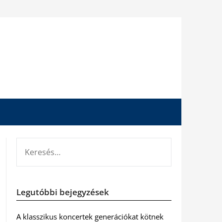
KERESÉS:
Legutóbbi bejegyzések
A klasszikus koncertek generációkat kötnek