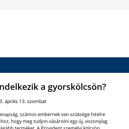
endelkezik a gyorskölcsön?
. április 13. szombat
napság, számos embernek van szüksége hitelre
hoz, hogy meg tudjon vásárolni egy új, viszonylag
ágább terméket. A Provident személyi kölcsön