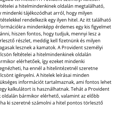
ltételei a hitelmindenkinek oldalán megtalálható,
y mindenki tájékozódhat arról, hogy milyen
ltételekkel rendelkezik egy ilyen hitel. Az itt található
formációkra mindenképp érdemes egy kis figyelmet
ánni, hiszen fontos, hogy tudjuk, mennyi lesz a
rlesztő részlet, meddig kell fizetnünk és milyen
gasak lesznek a kamatok.
A Provident személyi
lcsön feltételei a hitelmindenkinek oldalán
rmikor elérhetőek, így ezeket mindenki
gnézheti, ha ennél a hitelintézetnél szeretne
lcsönt igényelni. A hitelek leírásai minden
ükséges információt tartalmaznak, ami fontos lehet
n egy kalkulátort is használhatnak. Tehát a Provident
k oldalán bármikor elérhető, valamint az előbb
 ha ki szeretné számolni a hitel pontos törlesztő