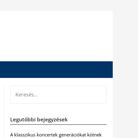
KERESÉS:
Legutóbbi bejegyzések
A klasszikus koncertek generációkat kötnek