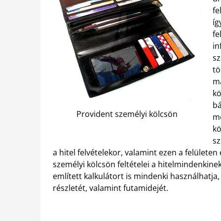
fe
íg
fe
in
sz
tö
ma
kö
bá
Provident személyi kölcsön
me
kö
sz
a hitel felvételekor, valamint ezen a felülete
személyi kölcsön feltételei a hitelmindenkine
említett kalkulátort is mindenki használhatja,
részletét, valamint futamidejét.