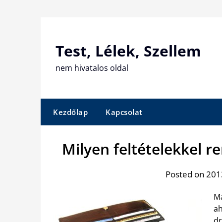
Skip
to
content
Test, Lélek, Szellem
nem hivatalos oldal
Kezdőlap
Kapcsolat
Milyen feltételekkel r
Posted on 2013
Ma
ah
dr