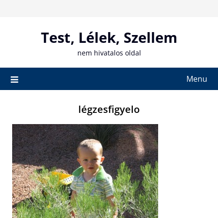
Skip
to
content
Test, Lélek, Szellem
nem hivatalos oldal
Menu
légzesfigyelo