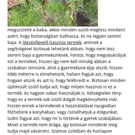
megszületik a baba, akkor minden szülő megtesz mindent
azért, hogy biztonságban tudhassa, és ne legyen semmi
baja. A
légzésfigyelő hasznos termék
, aminek a
segítségével biztosak lehetünk abban, hogy nem lesz
semmi baja a gyermekünknek. Fontos, hogy megvásároljuk
ezt a terméket, hiszen így nem kell mindig abban a
szobában lennünk, ahol a gyermekünk épp alszik, hiszen
több méterre is elmehetünk, hallani fogjuk azt, hogy
hogyan alszik, és azt is, hogy felébredt-e.
Biztosan minden
újdonsült szülő tudja azt, hogy milyen hasznos is ez a
termék, és nagyon sokan használják is. Kétségtelen tény,
hogy ez a termék sok szülő dolgát megkönnyítette már,
hiszen ennek a terméknek a használatával nyugodtan
főzhetünk a konyhában, vagy csinálhatjuk a dolgunkat,
tudni fogjuk azt, hogy mi is történik a gyerek szobájában.
Mivel a termék nem drága, így biztosan mindenki meg
tudja majd vásárolni. Számos üzletben és honlapon