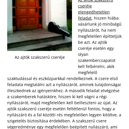
cseréje
elengedhetetlen
feladat
, hiszen hiába
vásárlunk jó minőségű
nyílászárót, ha nem
megfelelően építtetjük
be azt. Az ajtók
cseréje esetén egy
olyan
Az ajtók szakszerű cseréje
szakembercsapatot
kell felbérelni, akik
megfelelő
szaktudással és eszközparkkal rendelkeznek. A csere első
feladata megtalálni azt a nyílászárót, aminek tulajdonságai
illeszkednek az igényeinkhez. A második feladat elvégzése
a szakemberek hatásköre, hiszen ki kell vágni a régi
nyílászárót, majd megfelelően kell beilleszteni az újat.
Az
ajtók szakszerű cseréje esetén feltétlenül fontos, hogy a
nyílászáró és a fal közötti rés megfelelően legyen kitöltve, a
szigetelés biztosítása érdekében. A szakszerű csere
végeredménye egy megfelelően beépített nyílászáró, ami