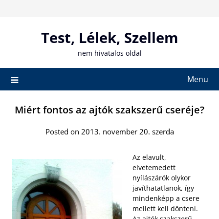
Skip
to
content
Test, Lélek, Szellem
nem hivatalos oldal
Menu
Miért fontos az ajtók szakszerű cseréje?
Posted on 2013. november 20. szerda
Az elavult,
elvetemedett
nyílászárók olykor
javíthatatlanok, így
mindenképp a csere
mellett kell dönteni.
Az ajtók szakszerű