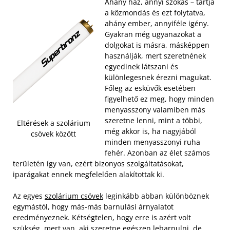
Ahány ház, annyi szokás – tartja
a közmondás és ezt folytatva,
ahány ember, annyiféle igény.
Gyakran még ugyanazokat a
dolgokat is másra, másképpen
használják, mert szeretnének
egyedinek látszani és
különlegesnek érezni magukat.
Főleg az esküvők esetében
figyelhető ez meg, hogy minden
menyasszony valamiben más
szeretne lenni, mint a többi,
Eltérések a szolárium
még akkor is, ha nagyjából
csövek között
minden menyasszonyi ruha
fehér. Azonban az élet számos
területén így van, ezért bizonyos szolgáltatásokat,
iparágakat ennek megfelelően alakítottak ki.
Az egyes
szolárium csövek
leginkább abban különböznek
egymástól, hogy más-más barnulási árnyalatot
eredményeznek. Kétségtelen, hogy erre is azért volt
szükség, mert van, aki szeretne egészen lebarnulni, de