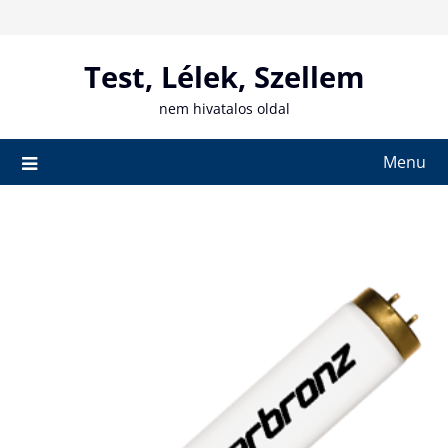
Skip
to
content
Test, Lélek, Szellem
nem hivatalos oldal
Menu