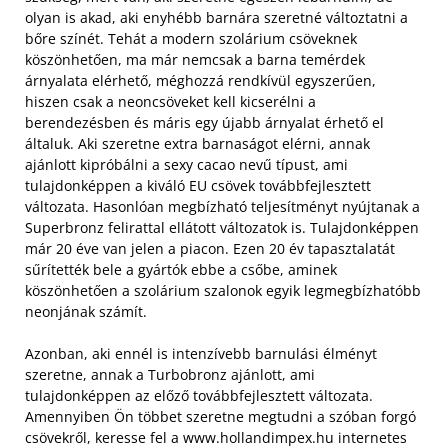
olyan is akad, aki enyhébb barnára szeretné változtatni a
bőre színét. Tehát a modern szolárium csöveknek
köszönhetően, ma már nemcsak a barna temérdek
árnyalata elérhető, méghozzá rendkívül egyszerűen,
hiszen csak a neoncsöveket kell kicserélni a
berendezésben és máris egy újabb árnyalat érhető el
általuk.
Aki szeretne extra barnaságot elérni, annak
ajánlott kipróbálni a sexy cacao nevű típust, ami
tulajdonképpen a kiváló EU csövek továbbfejlesztett
változata. Hasonlóan megbízható teljesítményt nyújtanak a
Superbronz felirattal ellátott változatok is. Tulajdonképpen
már 20 éve van jelen a piacon. Ezen 20 év tapasztalatát
sűrítették bele a gyártók ebbe a csőbe, aminek
köszönhetően a szolárium szalonok egyik legmegbízhatóbb
neonjának számít.
Azonban, aki ennél is intenzívebb barnulási élményt
szeretne, annak a Turbobronz ajánlott, ami
tulajdonképpen az előző továbbfejlesztett változata.
Amennyiben Ön többet szeretne megtudni a szóban forgó
csövekről, keresse fel a www.hollandimpex.hu internetes