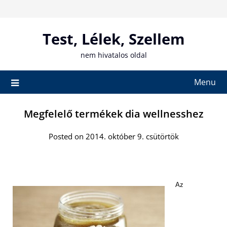
Skip
to
content
Test, Lélek, Szellem
nem hivatalos oldal
Menu
Megfelelő termékek dia wellnesshez
Posted on 2014. október 9. csütörtök
Az