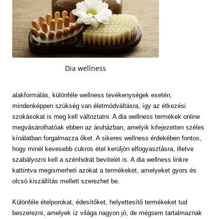
Dia wellness
alakformálás, különféle wellness tevékenységek esetén,
mindenképpen szükség van életmódváltásra, így az étkezési
szokásokat is meg kell változtatni. A dia wellness termékek online
megvásárolhatóak ebben az áruházban, amelyik kifejezetten széles
kínálatban forgalmazza őket. A sikeres wellness érdekében fontos,
hogy minél kevesebb cukros étel kerüljön elfogyasztásra, illetve
szabályozni kell a szénhidrát bevitelét is. A dia wellness linkre
kattintva megismerheti azokat a termékeket, amelyeket gyors és
olcsó kiszállítás mellett szerezhet be.
Különféle ételporokat, édesítőket, helyettesítő termékeket tud
beszerezni, amelyek íz világa nagyon jó, de mégsem tartalmaznak