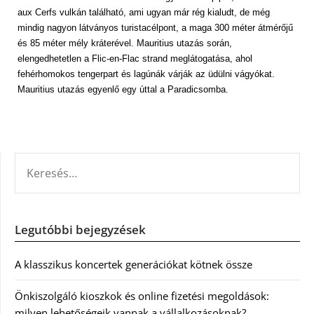
aux Cerfs vulkán található, ami ugyan már rég kialudt, de még
mindig nagyon látványos turistacélpont, a maga 300 méter átmérőjű
és 85 méter mély kráterével. Mauritius utazás során,
elengedhetetlen a Flic-en-Flac strand meglátogatása, ahol
fehérhomokos tengerpart és lagúnák várják az üdülni vágyókat.
Mauritius utazás egyenlő egy úttal a Paradicsomba.
KERESÉS:
Legutóbbi bejegyzések
A klasszikus koncertek generációkat kötnek össze
Önkiszolgáló kioszkok és online fizetési megoldások:
milyen lehetőségeik vannak a vállalkozásoknak?