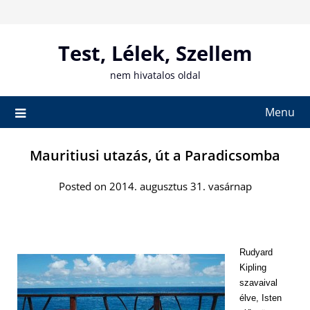
Skip
to
content
Test, Lélek, Szellem
nem hivatalos oldal
Menu
Mauritiusi utazás, út a Paradicsomba
Posted on 2014. augusztus 31. vasárnap
Rudyard
Kipling
szavaival
élve, Isten