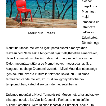
először
megalkotta
Mauritiust,
majd
lemásolta és
létrehozta
belőle az
Mauritius utazás
Édenkertet.
Döntsön egy
Mauritius utazás mellett és igazi paradicsomi élményekben
részesülhet! Nemcsak a tengerpart nyújt felejthetetlen élményeket,
de akik a mauritiusi utazást választják, megnézhetik a 7 színű
földet, megmászhatják a Le Morne hegyet, megcsodálhatják a
hangosan csobogó Chamarel-vízesést. Mivel Mauritius népessége
igen sokrétű, ezért a kultúra is felettébb sokszínű. A számos
természeti csoda mellett, az itt üdülők gyönyörködhetnek
templomokban, katedrálisokban, de mecsetekben is.
Érdemes megnézi a Naval Tengerészeti Múzeumot, a kalandvágyók
ellátogathatnak a La Vanille Crocodile Parkba, ahol különféle
hüllőket láthatnak. Nem szabad kihagyni a Curepipet, ahol a Trou