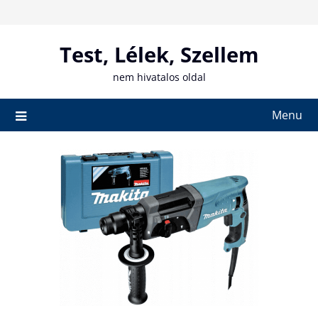
Skip
to
content
Test, Lélek, Szellem
nem hivatalos oldal
Menu