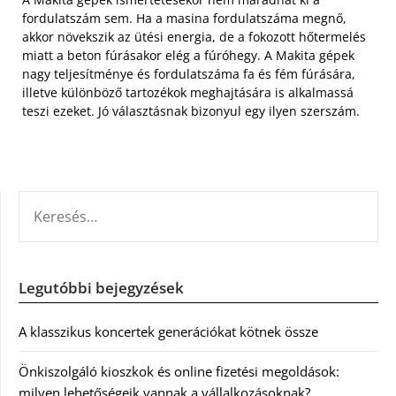
fordulatszám sem. Ha a masina fordulatszáma megnő,
akkor növekszik az ütési energia, de a fokozott hőtermelés
miatt a beton fúrásakor elég a fúróhegy. A Makita gépek
nagy teljesítménye és fordulatszáma fa és fém fúrására,
illetve különböző tartozékok meghajtására is alkalmassá
teszi ezeket. Jó választásnak bizonyul egy ilyen szerszám.
KERESÉS:
Legutóbbi bejegyzések
A klasszikus koncertek generációkat kötnek össze
Önkiszolgáló kioszkok és online fizetési megoldások:
milyen lehetőségeik vannak a vállalkozásoknak?