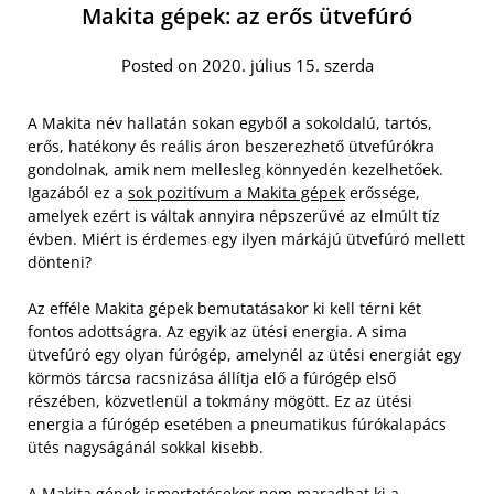
Makita gépek: az erős ütvefúró
Posted on 2020. július 15. szerda
A Makita név hallatán sokan egyből a sokoldalú, tartós,
erős, hatékony és reális áron beszerezhető ütvefúrókra
gondolnak, amik nem mellesleg könnyedén kezelhetőek.
Igazából ez a
sok pozitívum a Makita gépek
erőssége,
amelyek ezért is váltak annyira népszerűvé az elmúlt tíz
évben. Miért is érdemes egy ilyen márkájú ütvefúró mellett
dönteni?
Az efféle Makita gépek bemutatásakor ki kell térni két
fontos adottságra. Az egyik az ütési energia. A sima
ütvefúró egy olyan fúrógép, amelynél az ütési energiát egy
körmös tárcsa racsnizása állítja elő a fúrógép első
részében, közvetlenül a tokmány mögött. Ez az ütési
energia a fúrógép esetében a pneumatikus fúrókalapács
ütés nagyságánál sokkal kisebb.
A Makita gépek ismertetésekor nem maradhat ki a