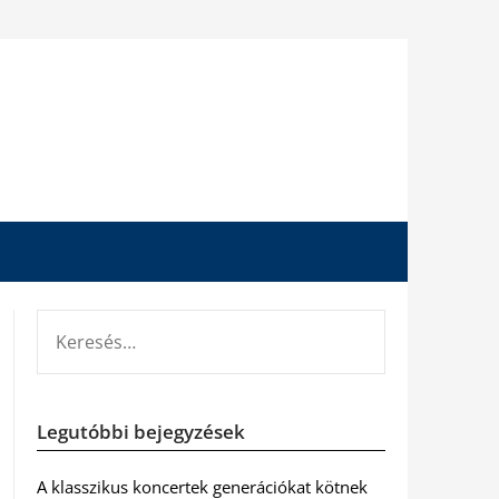
KERESÉS:
Legutóbbi bejegyzések
A klasszikus koncertek generációkat kötnek