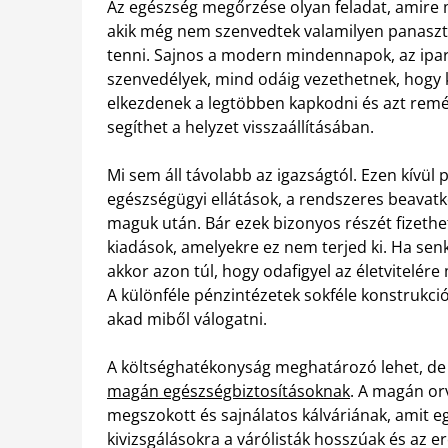
Az egészség megőrzése olyan feladat, amire m
akik még nem szenvedtek valamilyen panasztól, 
tenni. Sajnos a modern mindennapok, az ipari
szenvedélyek, mind odáig vezethetnek, hogy 
elkezdenek a legtöbben kapkodni és azt reméli
segíthet a helyzet visszaállításában.
Mi sem áll távolabb az igazságtól. Ezen kívül
egészségügyi ellátások, a rendszeres beavat
maguk után. Bár ezek bizonyos részét fizethe
kiadások, amelyekre ez nem terjed ki. Ha se
akkor azon túl, hogy odafigyel az életvitelér
A különféle pénzintézetek sokféle konstrukciót
akad miből válogatni.
A költséghatékonyság meghatározó lehet, de 
magán egészségbiztosításoknak
. A magán or
megszokott és sajnálatos kálváriának, amit eg
kivizsgálásokra a várólisták hosszúak és az 