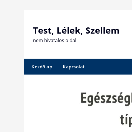
Skip
to
content
Test, Lélek, Szellem
nem hivatalos oldal
Kezdőlap
Kapcsolat