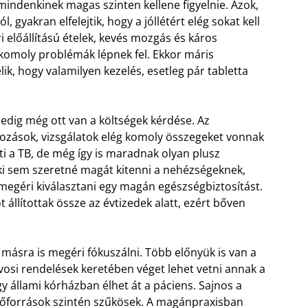
indenkinek magas szinten kellene figyelnie. Azok,
gyakran elfelejtik, hogy a jóllétért elég sokat kell
 előállítású ételek, kevés mozgás és káros
komoly problémák lépnek fel. Ekkor máris
k, hogy valamilyen kezelés, esetleg pár tabletta
 pedig még ott van a költségek kérdése. Az
kozások, vizsgálatok elég komoly összegeket vonnak
ti a TB, de még így is maradnak olyan plusz
nki sem szeretné magát kitenni a nehézségeknek,
e megéri kiválasztani egy magán egészségbiztosítást.
 állítottak össze az évtizedek alatt, ezért bőven
másra is megéri fókuszálni. Több előnyük is van a
vosi rendelések keretében véget lehet vetni annak a
y állami kórházban élhet át a páciens. Sajnos a
erőforrások szintén szűkösek. A magánpraxisban