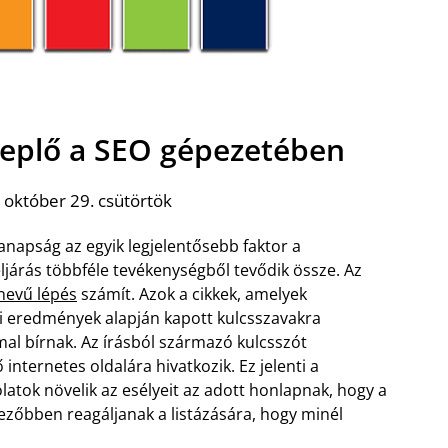
ereplő a SEO gépezetében
 október 29. csütörtök
anapság az egyik legjelentősebb faktor a
eljárás többféle tevékenységből tevődik össze. Az
 nevű lépés
számít. Azok a cikkek, amelyek
si eredmények alapján kapott kulcsszavakra
l bírnak. Az írásból származó kulcsszót
internetes oldalára hivatkozik. Ez jelenti a
latok növelik az esélyeit az adott honlapnak, hogy a
zőbben reagáljanak a listázására, hogy minél