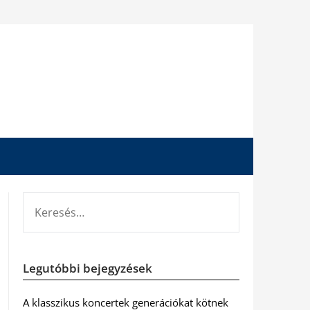
KERESÉS:
Legutóbbi bejegyzések
A klasszikus koncertek generációkat kötnek