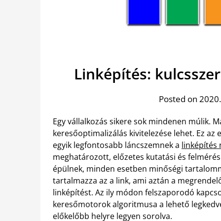
Linképítés: kulcssz
Posted on 2020.
Egy vállalkozás sikere sok mindenen múlik. M
keresőoptimalizálás kivitelezése lehet. Ez az 
egyik legfontosabb láncszemnek a
linképítés
meghatározott, előzetes kutatási és felméré
épülnek, minden esetben minőségi tartalomma
tartalmazza az a link, ami aztán a megrendelő 
linképítést. Az ily módon felszaporodó kapcso
keresőmotorok algoritmusa a lehető legkedve
előkelőbb helyre legyen sorolva.