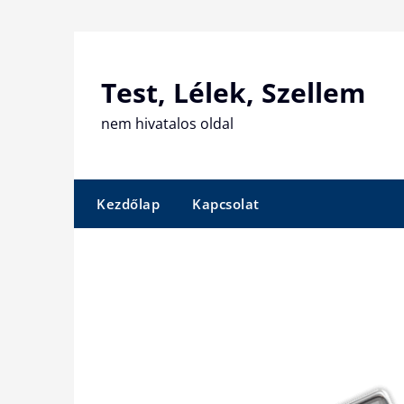
Skip
to
content
Test, Lélek, Szellem
nem hivatalos oldal
Kezdőlap
Kapcsolat