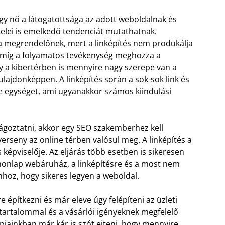
y nő a látogatottsága az adott weboldalnak és
telei is emelkedő tendenciát mutathatnak.
a megrendelőnek, mert a linképítés nem produkálja
, amíg a folyamatos tevékenység meghozza a
y a kibertérben is mennyire nagy szerepe van a
tulajdonképpen. A linképítés során a sok-sok link és
e egységet, ami ugyanakkor számos kiindulási
rágoztatni, akkor egy SEO szakemberhez kell
erseny az online térben valósul meg. A linképítés a
 képviselője. Az eljárás több esetben is sikeresen
 honlap webáruház, a linképítésre és a most nem
hoz, hogy sikeres legyen a weboldal.
 építkezni és már eleve úgy felépíteni az üzleti
 tartalommal és a vásárlói igényeknek megfelelő
apjainkban már kár is szót ejteni, hogy mennyire