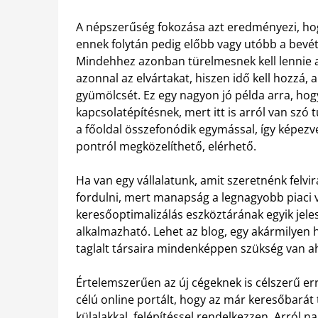
A népszerűség fokozása azt eredményezi, hog
ennek folytán pedig előbb vagy utóbb a bevé
Mindehhez azonban türelmesnek kell lennie 
azonnal az elvártakat, hiszen idő kell hozzá
gyümölcsét. Ez egy nagyon jó példa arra, hog
kapcsolatépítésnek, mert itt is arról van szó 
a főoldal összefonódik egymással, így képezv
pontról megközelíthető, elérhető.
Ha van egy vállalatunk, amit szeretnénk felvi
fordulni, mert manapság a legnagyobb piaci v
keresőoptimalizálás eszköztárának egyik jeles
alkalmazható. Lehet az blog, egy akármilyen
taglalt társaira mindenképpen szükség van ah
Értelemszerűen az új cégeknek is célszerű erre
célú online portált, hogy az már keresőbarát
külalakkal, felépítéssel rendelkezzen. Arról n