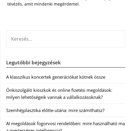
tévézés, amit mindenki megérdemel.
KERESÉS:
Legutóbbi bejegyzések
A klasszikus koncertek generációkat kötnek össze
Önkiszolgáló kioszkok és online fizetési megoldások:
milyen lehetőségeik vannak a vállalkozásoknak?
Szemhéjplasztika előtte-utána: mire számíthatsz?
AI megoldások fogorvosi rendelőben: mire használható ma
a mesterséges intelligencia?