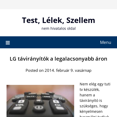
Skip
to
content
Test, Lélek, Szellem
nem hivatalos oldal
Menu
LG távirányítók a legalacsonyabb áron
Posted on 2014. február 9. vasárnap
Nem elég egy tuti
tv készülék,
hanem a
távirányító is
szükséges, hogy
kényelmesen
használni tudjuk.