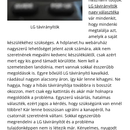
LG távirányítók
nagy választéka
vár mindenkit,
hogy mindenki
LG távirányítók
megtalálja azt,
amelyik a saját
készülékéhez szükséges. A hdplanet.hu webáruház
nagyszerű lehetőséget jelent azok számára, akik nem
szeretnének megválni kedvenc készüléküktől, csak azért
mert egy kis gond támadt körülötte. Nem kell a
szemetesben landolnia, mert vannak sokkal ésszerűbb
megoldások is.
Egyre bővülő LG távirányító kavalkád,
ráadásul nagyon alacsony áron, így kár lenne kihagyni. Ne
hagyja, hogy a hibás távirányítója továbbra is bosszút
okozzon, mert csak egy kattintás és akár már holnapra
megoldódik a probléma. Egyszerű vásárlás, hatalmas
választék, ezért jogos a kérdés, hogy szükségünk van ennél
többre? Kár lenne bosszúsan ugrálni a kanapéról, ha
csatornát szeretnénk váltani. Sokkal egyszerűbb
megrendelni a LG távirányítót és a probléma
tulajdonképpen nem is létezik már. Kényelmes, nyugodt