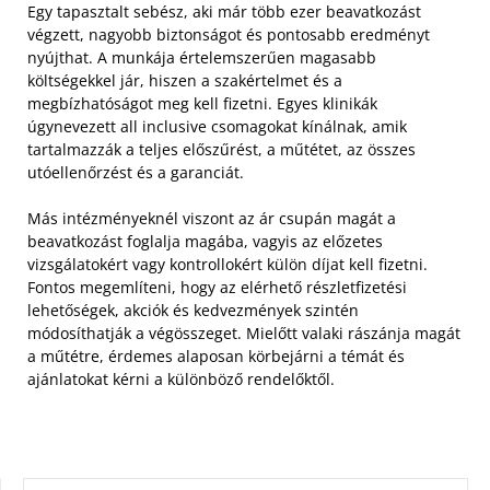
Egy tapasztalt sebész, aki már több ezer beavatkozást
végzett, nagyobb biztonságot és pontosabb eredményt
nyújthat. A munkája értelemszerűen magasabb
költségekkel jár, hiszen a szakértelmet és a
megbízhatóságot meg kell fizetni. Egyes klinikák
úgynevezett all inclusive csomagokat kínálnak, amik
tartalmazzák a teljes előszűrést, a műtétet, az összes
utóellenőrzést és a garanciát.
Más intézményeknél viszont az ár csupán magát a
beavatkozást foglalja magába, vagyis az előzetes
vizsgálatokért vagy kontrollokért külön díjat kell fizetni.
Fontos megemlíteni, hogy az elérhető részletfizetési
lehetőségek, akciók és kedvezmények szintén
módosíthatják a végösszeget. Mielőtt valaki rászánja magát
a műtétre, érdemes alaposan körbejárni a témát és
ajánlatokat kérni a különböző rendelőktől.
KERESÉS: