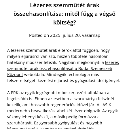
Lézeres szemműtét árak
összehasonlítása: mitől függ a végső
költség?
Posted on 2025. július 20. vasárnap
A lézeres szemműtét árak eltérők attól függően, hogy
milyen eljárásról van szó, hiszen többféle hasonlóan
hatékony módszer létezik. Nagyban megkönnyíti a
lézeres
szemműtét árak összehasonlítását a Budai Szemészeti
Központ
weboldala. Mindegyik technológia más
felszereltséget, kezelési eljárást és gyógyulási időt igényel.
A PRK az egyik legrégebbi módszer, ezért általában a
legolcsóbb is. Ebben az esetben a szaruhártya felszínét
kezelik, ami hosszabb regenerációs idővel jár. A LASIK
modernebb beavatkozás, ahol két lézer dolgozik. Az egyik
vékony lebenyt készít, a másik pedig formázza a
szaruhártyát. Ez gyorsabb gyógyulást és nagyobb
kényelmet nyújt, azonban valamivel drágább.