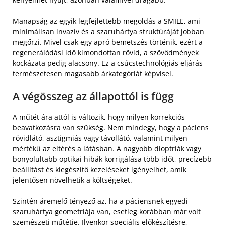
Manapság az egyik legfejlettebb megoldás a SMILE, ami
minimálisan invazív és a szaruhártya struktúráját jobban
megőrzi. Mivel csak egy apró bemetszés történik, ezért a
regenerálódási idő kimondottan rövid, a szövődmények
kockázata pedig alacsony. Ez a csúcstechnológiás eljárás
természetesen magasabb árkategóriát képvisel.
A végösszeg az állapottól is függ
A műtét ára attól is változik, hogy milyen korrekciós
beavatkozásra van szükség. Nem mindegy, hogy a páciens
rövidlátó, asztigmiás vagy távollátó, valamint milyen
mértékű az eltérés a látásban. A nagyobb dioptriák vagy
bonyolultabb optikai hibák korrigálása több időt, precízebb
beállítást és kiegészítő kezeléseket igényelhet, amik
jelentősen növelhetik a költségeket.
Szintén áremelő tényező az, ha a páciensnek egyedi
szaruhártya geometriája van, esetleg korábban már volt
szemészeti műtétje. Ilyenkor speciális előkészítésre,