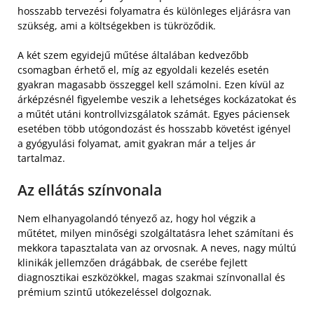
hosszabb tervezési folyamatra és különleges eljárásra van
szükség, ami a költségekben is tükröződik.
A két szem egyidejű műtése általában kedvezőbb
csomagban érhető el, míg az egyoldali kezelés esetén
gyakran magasabb összeggel kell számolni. Ezen kívül az
árképzésnél figyelembe veszik a lehetséges kockázatokat és
a műtét utáni kontrollvizsgálatok számát. Egyes páciensek
esetében több utógondozást és hosszabb követést igényel
a gyógyulási folyamat, amit gyakran már a teljes ár
tartalmaz.
Az ellátás színvonala
Nem elhanyagolandó tényező az, hogy hol végzik a
műtétet, milyen minőségi szolgáltatásra lehet számítani és
mekkora tapasztalata van az orvosnak. A neves, nagy múltú
klinikák jellemzően drágábbak, de cserébe fejlett
diagnosztikai eszközökkel, magas szakmai színvonallal és
prémium szintű utókezeléssel dolgoznak.