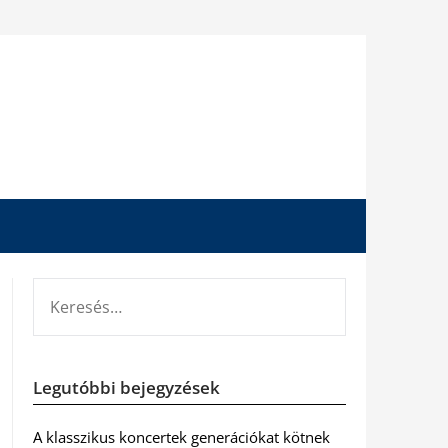
KERESÉS:
Legutóbbi bejegyzések
A klasszikus koncertek generációkat kötnek