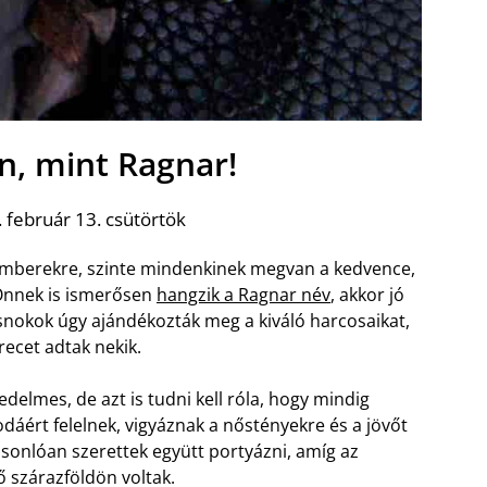
n, mint Ragnar!
 február 13. csütörtök
 emberekre, szinte mindenkinek megvan a kedvence,
Önnek is ismerősen
hangzik a Ragnar név
, akkor jó
csnokok úgy ajándékozták meg a kiváló harcosaikat,
ecet adtak nekik.
elmes, de azt is tudni kell róla, hogy mindig
odáért felelnek, vigyáznak a nőstényekre és a jövőt
asonlóan szerettek együtt portyázni, amíg az
ő szárazföldön voltak.