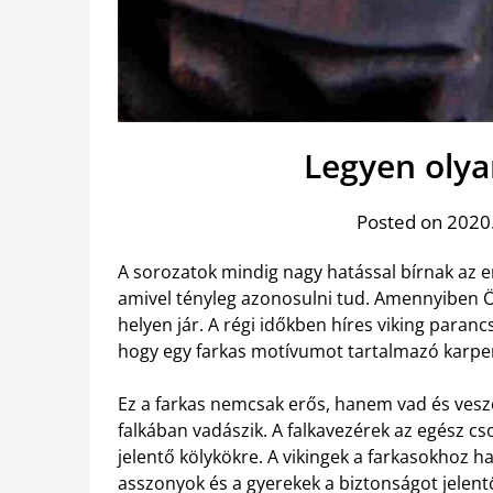
Legyen olya
Posted on 2020.
A sorozatok mindig nagy hatással bírnak az
amivel tényleg azonosulni tud. Amennyiben 
helyen jár. A régi időkben híres viking paran
hogy egy farkas motívumot tartalmazó karper
Ez a farkas nemcsak erős, hanem vad és veszed
falkában vadászik. A falkavezérek az egész cs
jelentő kölykökre. A vikingek a farkasokhoz h
asszonyok és a gyerekek a biztonságot jelent