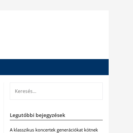
KERESÉS:
Legutóbbi bejegyzések
A klasszikus koncertek generációkat kötnek