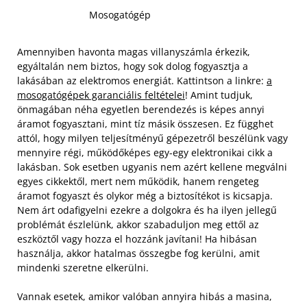
Mosogatógép
Amennyiben havonta magas villanyszámla érkezik,
egyáltalán nem biztos, hogy sok dolog fogyasztja a
lakásában az elektromos energiát. Kattintson a linkre:
a
mosogatógépek garanciális feltételei
! Amint tudjuk,
önmagában néha egyetlen berendezés is képes annyi
áramot fogyasztani, mint tíz másik összesen. Ez függhet
attól, hogy milyen teljesítményű gépezetről beszélünk vagy
mennyire régi, működőképes egy-egy elektronikai cikk a
lakásban. Sok esetben ugyanis nem azért kellene megválni
egyes cikkektől, mert nem működik, hanem rengeteg
áramot fogyaszt és olykor még a biztosítékot is kicsapja.
Nem árt odafigyelni ezekre a dolgokra és ha ilyen jellegű
problémát észlelünk, akkor szabaduljon meg ettől az
eszköztől vagy hozza el hozzánk javítani! Ha hibásan
használja, akkor hatalmas összegbe fog kerülni, amit
mindenki szeretne elkerülni.
Vannak esetek, amikor valóban annyira hibás a masina,