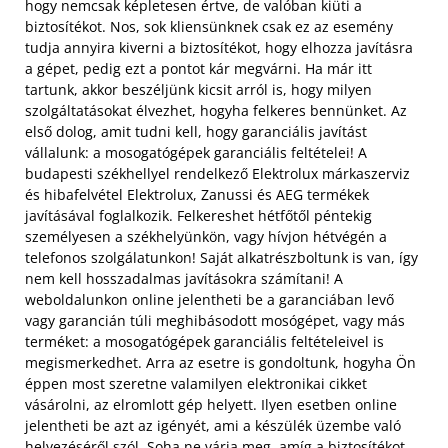
hogy nemcsak képletesen értve, de valóban kiüti a
biztosítékot. Nos, sok kliensünknek csak ez az esemény
tudja annyira kiverni a biztosítékot, hogy elhozza javításra
a gépet, pedig ezt a pontot kár megvárni. Ha már itt
tartunk, akkor beszéljünk kicsit arról is, hogy milyen
szolgáltatásokat élvezhet, hogyha felkeres bennünket. Az
első dolog, amit tudni kell, hogy garanciális javítást
vállalunk: a mosogatógépek garanciális feltételei! A
budapesti székhellyel rendelkező Elektrolux márkaszerviz
és hibafelvétel Elektrolux, Zanussi és AEG termékek
javításával foglalkozik. Felkereshet hétfőtől péntekig
személyesen a székhelyünkön, vagy hívjon hétvégén a
telefonos szolgálatunkon! Saját alkatrészboltunk is van, így
nem kell hosszadalmas javításokra számítani! A
weboldalunkon online jelentheti be a garanciában levő
vagy garancián túli meghibásodott mosógépet, vagy más
terméket: a mosogatógépek garanciális feltételeivel is
megismerkedhet. Arra az esetre is gondoltunk, hogyha Ön
éppen most szeretne valamilyen elektronikai cikket
vásárolni, az elromlott gép helyett. Ilyen esetben online
jelentheti be azt az igényét, ami a készülék üzembe való
helyezéséről szól. Soha ne várja meg, amíg a biztosítékot