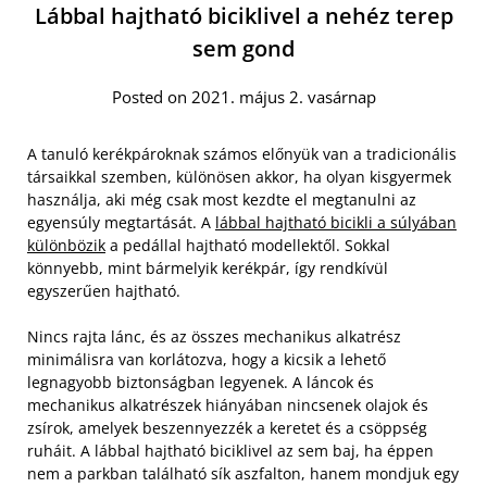
Lábbal hajtható biciklivel a nehéz terep
sem gond
Posted on 2021. május 2. vasárnap
A tanuló kerékpároknak számos előnyük van a tradicionális
társaikkal szemben, különösen akkor, ha olyan kisgyermek
használja, aki még csak most kezdte el megtanulni az
egyensúly megtartását. A
lábbal hajtható bicikli a súlyában
különbözik
a pedállal hajtható modellektől. Sokkal
könnyebb, mint bármelyik kerékpár, így rendkívül
egyszerűen hajtható.
Nincs rajta lánc, és az összes mechanikus alkatrész
minimálisra van korlátozva, hogy a kicsik a lehető
legnagyobb biztonságban legyenek. A láncok és
mechanikus alkatrészek hiányában nincsenek olajok és
zsírok, amelyek beszennyezzék a keretet és a csöppség
ruháit. A lábbal hajtható biciklivel az sem baj, ha éppen
nem a parkban található sík aszfalton, hanem mondjuk egy