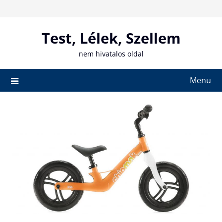
Skip
to
content
Test, Lélek, Szellem
nem hivatalos oldal
Menu