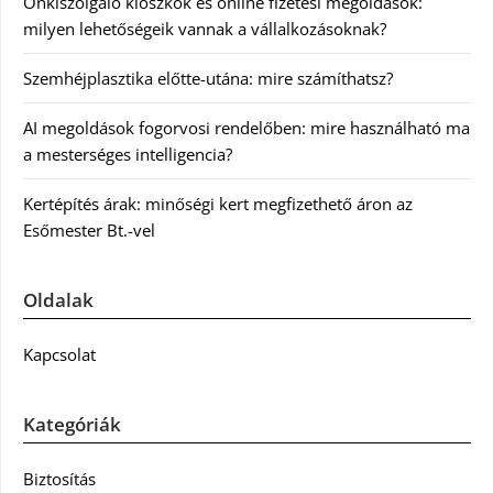
Önkiszolgáló kioszkok és online fizetési megoldások:
milyen lehetőségeik vannak a vállalkozásoknak?
Szemhéjplasztika előtte-utána: mire számíthatsz?
AI megoldások fogorvosi rendelőben: mire használható ma
a mesterséges intelligencia?
Kertépítés árak: minőségi kert megfizethető áron az
Esőmester Bt.-vel
Oldalak
Kapcsolat
Kategóriák
Biztosítás