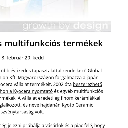
 multifunkciós termékek
8. február 20. kedd
több évtizedes tapasztalattal rendelkező Global
ion Kft. Magyarországon forgalmazza a japán
ocera vállalat termékeit. 2002 óta
beszerezhető
thon a Kyocera nyomtató
és egyéb multifunkciós
rmékek. A vállalat eredetileg finom kerámiákkal
glalkozott, és neve hajdanán Kyoto Ceramic
szvénytársaság volt.
cég jelezni próbálja a vásárlók és a piac felé, hogy