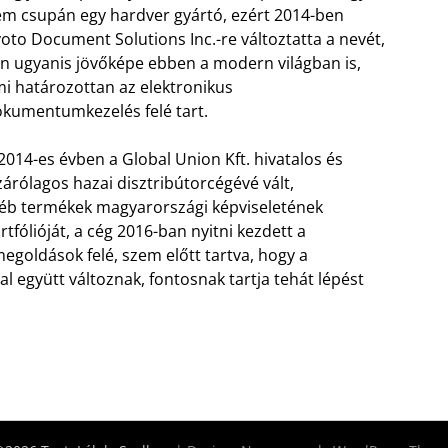
m csupán egy hardver gyártó, ezért 2014-ben
oto Document Solutions Inc.-re változtatta a nevét,
n ugyanis jövőképe ebben a modern világban is,
i határozottan az elektronikus
kumentumkezelés felé tart.
2014-es évben a Global Union Kft. hivatalos és
zárólagos hazai disztribútorcégévé vált,
éb termékek magyarországi képviseletének
tfólióját, a cég 2016-ban nyitni kezdett a
oldások felé, szem előtt tartva, hogy a
al együtt változnak, fontosnak tartja tehát lépést