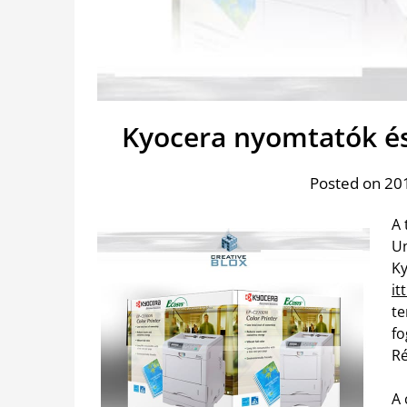
Kyocera nyomtatók és
Posted on 201
A 
Un
Ky
it
te
fo
Ré
A 