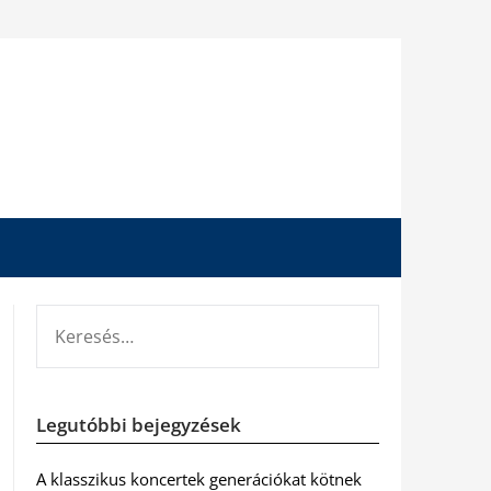
KERESÉS:
Legutóbbi bejegyzések
A klasszikus koncertek generációkat kötnek