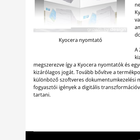
ne
Ky
va
am
do
Kyocera nyomtató
A 
ki
megszerezve így a Kyocera nyomtatók és egy
kizárólagos jogát. Tovább bővítve a termékpor
különböző szoftveres dokumentumkezelési meg
fogyasztói igények a digitális transzformációv
tartani.