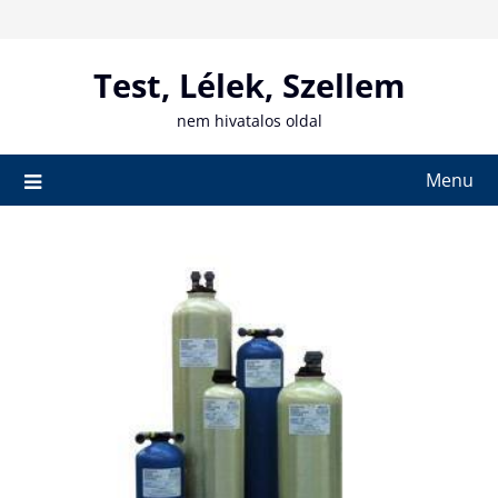
Skip
to
content
Test, Lélek, Szellem
nem hivatalos oldal
Menu