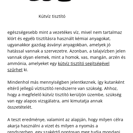
Kútvíz tisztító
egészségesebb mint a vezetékes víz, mivel nem tartalmaz
klórt és egyéb tisztításra használt kémiai anyagokat,
ugyanakkor gazdag ásványi anyagokban, amelyek jó
hatással vannak a szervezetre. Azonban, a talajvízben jelen
vannak olyan elemek, mint a homok, vas, mangán, arzén és
ammónia, amelyeket egy
kútvíz tisztító segítségével
szűrhet
ki.
Mindenhol más mennyiségben jelentkeznek, így kutanként
eltérő jellegű víztisztító rendszerre van szükség. Ahhoz,
hogy a megfelelő kútvíz tisztító kerüljön üzembe, szükség
van egy alapos vizsgálatra, ami kimutatja annak
összetételét.
A teszt eredménye, valamint az alapján, hogy milyen célra
akarja használni a vizet és milyen a nyomás a
rendszerben, egy szakértő pontosan meg tudja mondani,